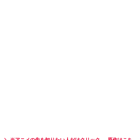
＼ ※アニメの先を知りたい人だけクリック →
原作はこち