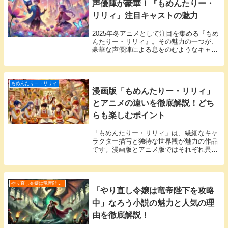
声優陣が豪華！『もめんたりー・
リリィ』注目キャストの魅力
2025年冬アニメとして注目を集める『もめ
んたりー・リリィ』。その魅力の一つが、
豪華な声優陣による息をのむようなキャラ
クター演技です。阿部菜摘子さん、桜木つ
ぐみさん、若山詩音さんなど、実力派声優
が勢ぞろいし、物語の世界観を一層引き立
てていま...
もめんたりー・リリィ
漫画版「もめんたりー・リリィ」
とアニメの違いを徹底解説！どち
らも楽しむポイント
「もめんたりー・リリィ」は、繊細なキャ
ラクター描写と独特な世界観が魅力の作品
です。漫画版とアニメ版ではそれぞれ異な
る魅力があり、比較することで新たな発見
が得られます。この記事では、漫画版「も
めんたりー・リリィ」の特徴を中心に、ア
ニメ版との違...
やり直し令嬢は竜帝陛下を攻略中
「やり直し令嬢は竜帝陛下を攻略
中」なろう小説の魅力と人気の理
由を徹底解説！