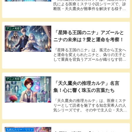
氏による医療ミステリ小説シリーズで、診
断医・天久鷹央が難事件を解決する様子を
描きます。その中でも特に注目を集めるの
が「青い血」というエピソードです。タイ
トルから想像される医学的謎と物語の中に
潜む意外性の...
アニメ考察
「星降る王国のニナ」アズールと
ニナの未来は？愛と運命を考察！
『星降る王国のニナ』は、孤児から王女へ
と運命を変えられたニナと、偽りの王子と
して重責を背負うアズールが織りなす切な
くも美しい物語です。アズールとニナの未
来は、フォルトナ王国やガルガダ王国との
政略や、2人の心の葛藤が複雑に絡み合う
ことで大きな...
アニメ考察
「天久鷹央の推理カルテ」名言
集！心に響く珠玉の言葉たち
「天久鷹央の推理カルテ」は、医療ミステ
リーとして読者を魅了する知念実希人の人
気シリーズです。 その中で主人公・天久鷹
央が放つ数々の名言は、物語の核心に迫
り、時に読者の心を揺さぶります。 この記
事では、「天久鷹央の推理カルテ」シリー
ズから厳選...
もめんたりー・リリィ