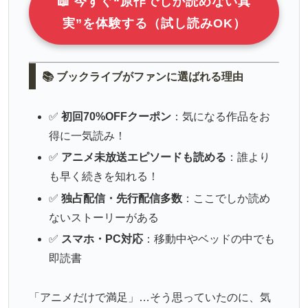
📖 今すぐ“原作でしか読めない真
実”を体験する（試し読みOK）
📚 ブックライブがファンに選ばれる理由
✅
初回70%OFFクーポン
：気になる作品をお
得に一気読み！
✅
アニメ未放送エピソードも読める
：誰より
も早く続きを知れる！
✅
独占配信・先行配信多数
：ここでしか読め
ないストーリーがある
✅
スマホ・PC対応
：移動中やベッドの中でも
即読書
「アニメだけで満足」…そう思っていたのに、気