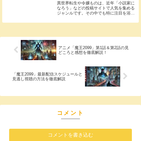
異世界転生や令嬢ものは、近年「小説家に
なろう」などの投稿サイトで人気を集める
ジャンルです。その中でも特に注目を浴び
ているのが『やり直し令嬢は竜帝陛下を攻
略中』です。この作品は異世界恋愛と成長
の物語を描き、読者を引き込む魅力が満載
です。今回は...
アニメ「魔王2099」第1話＆第2話の見
どころと感想を徹底解説！
「魔王2099」最新配信スケジュールと
見逃し視聴の方法を徹底解説
コメント
コメントを書き込む