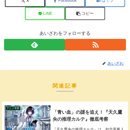
X
Facebook
はてブ
LINE
コピー
あいざわをフォローする
あいざわ
関連記事
アニメ考察
「青い血」の謎を追え！『天久鷹
央の推理カルテ』徹底考察
『天久鷹央の推理カルテ』は、知念実希人