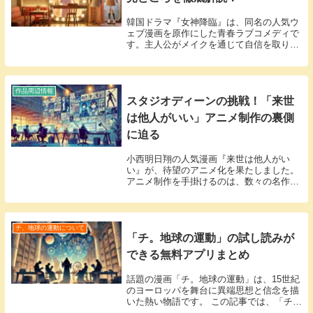
韓国ドラマ『女神降臨』は、同名の人気ウ
ェブ漫画を原作にした青春ラブコメディで
す。主人公がメイクを通じて自信を取り戻
すストーリーは、多くの視聴者の共感を呼
びました。今回は、『女神降臨』の基本情
報から魅力的なキャラクター、注目のポイ
ントまで詳し...
作品周辺情報
スタジオディーンの挑戦！「来世
は他人がいい」アニメ制作の裏側
に迫る
小西明日翔の人気漫画『来世は他人がい
い』が、待望のアニメ化を果たしました。
アニメ制作を手掛けるのは、数々の名作を
生み出してきたスタジオディーンです。 こ
の記事では、スタジオディーンが本作で挑
んだ制作の裏側と、注目すべきポイントに
ついて詳し...
チ。地球の運動について
「チ。地球の運動」の試し読みが
できる無料アプリまとめ
話題の漫画「チ。地球の運動」は、15世紀
のヨーロッパを舞台に異端思想と信念を描
いた熱い物語です。 この記事では、「チ。
地球の運動」を無料で試し読みできるアプ