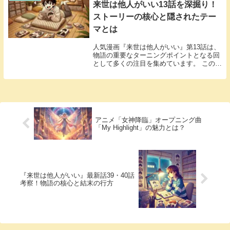
来世は他人がいい13話を深掘り！
ストーリーの核心と隠されたテー
マとは
人気漫画『来世は他人がいい』第13話は、
物語の重要なターニングポイントとなる回
として多くの注目を集めています。 このエ
ピソードでは、主人公たちの関係性や価値
観が揺れる出来事が描かれ、物語の本質を
深く掘り下げる展開となっています。 この
記事で...
アニメ「女神降臨」オープニング曲
「My Highlight」の魅力とは？
『来世は他人がいい』最新話39・40話
考察！物語の核心と結末の行方