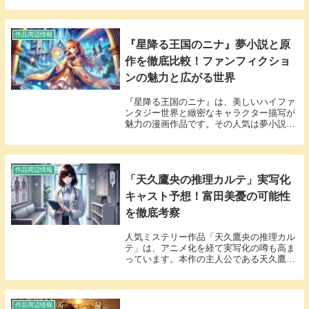
リやサービスをまとめました。 どのアプリ
が使いやすいのか、どこでお得に楽しめる
のかを...
作品周辺情報
『星降る王国のニナ』夢小説と原
作を徹底比較！ファンフィクショ
ンの魅力と広がる世界
『星降る王国のニナ』は、美しいハイファ
ンタジー世界と緻密なキャラクター描写が
魅力の漫画作品です。その人気は夢小説や
ファンフィクションという形で広がり、読
者自身の物語を楽しむ動きが見られます。
この記事では、原作と夢小説の違いや、そ
れぞれの楽...
作品周辺情報
「天久鷹央の推理カルテ」実写化
キャスト予想！富田美憂の可能性
を徹底考察
人気ミステリー作品「天久鷹央の推理カル
テ」は、アニメ化を経て実写化の噂も高ま
っています。本作の主人公である天久鷹央
のキャスト予想には、多くのファンが注
目。特に声優としてアニメ版で活躍した富
田美憂さんが実写版でも出演する可能性が
取り沙汰されて...
作品周辺情報