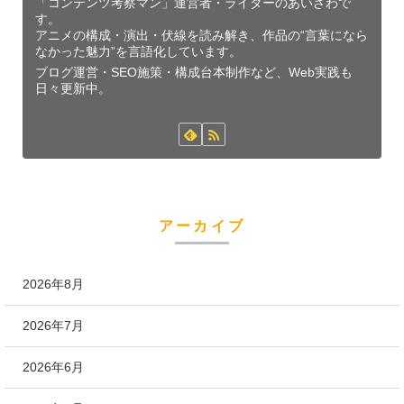
「コンテンツ考察マン」運営者・ライターのあいざわで
す。
アニメの構成・演出・伏線を読み解き、作品の“言葉になら
なかった魅力”を言語化しています。
ブログ運営・SEO施策・構成台本制作など、Web実践も
日々更新中。
アーカイブ
2026年8月
2026年7月
2026年6月