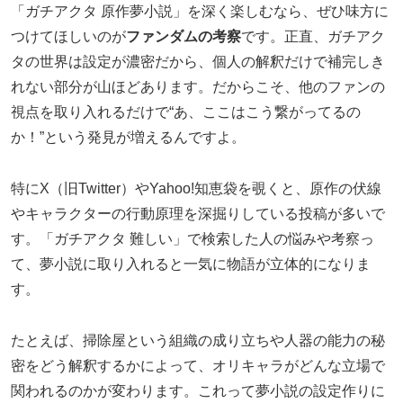
「ガチアクタ 原作夢小説」を深く楽しむなら、ぜひ味方に
つけてほしいのが
ファンダムの考察
です。正直、ガチアク
タの世界は設定が濃密だから、個人の解釈だけで補完しき
れない部分が山ほどあります。だからこそ、他のファンの
視点を取り入れるだけで“あ、ここはこう繋がってるの
か！”という発見が増えるんですよ。
特にX（旧Twitter）やYahoo!知恵袋を覗くと、原作の伏線
やキャラクターの行動原理を深掘りしている投稿が多いで
す。「ガチアクタ 難しい」で検索した人の悩みや考察っ
て、夢小説に取り入れると一気に物語が立体的になりま
す。
たとえば、掃除屋という組織の成り立ちや人器の能力の秘
密をどう解釈するかによって、オリキャラがどんな立場で
関われるのかが変わります。これって夢小説の設定作りに