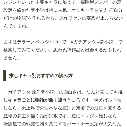
ンジンといった主要キャラに加えて、掃除屋メンバーの裏
設定を絡めた夢小説は特に人気。オリキャラを交えて“自分
だけの物語”を作れるから、原作ファンの妄想が止まらない
んですよね。
まずはテラーノベルやTikTokで「#ガチアクタ #夢小説」で
検索してみてください。思わぬ神作品と出会えるかもしれ
ません。
推しキャラ別おすすめの読み方
「ガチアクタ 原作夢小説」の面白さは、なんと言っても
推
しキャラごとに物語が全く違う
ところです。例えばルド推
しなら、天上界での理不尽な差別と奈落での成長を支える
立場の夢主を描く話が鉄板です。逆にエンジン推しなら、
掃除屋での戦闘任務を共にするパートナー設定が人気なん