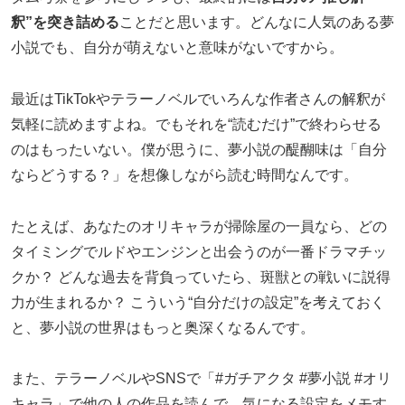
釈”を突き詰める
ことだと思います。どんなに人気のある夢
小説でも、自分が萌えないと意味がないですから。
最近はTikTokやテラーノベルでいろんな作者さんの解釈が
気軽に読めますよね。でもそれを“読むだけ”で終わらせる
のはもったいない。僕が思うに、夢小説の醍醐味は「自分
ならどうする？」を想像しながら読む時間なんです。
たとえば、あなたのオリキャラが掃除屋の一員なら、どの
タイミングでルドやエンジンと出会うのが一番ドラマチッ
クか？ どんな過去を背負っていたら、斑獣との戦いに説得
力が生まれるか？ こういう“自分だけの設定”を考えておく
と、夢小説の世界はもっと奥深くなるんです。
また、テラーノベルやSNSで「#ガチアクタ #夢小説 #オリ
キャラ」で他の人の作品を読んで、気になる設定をメモす