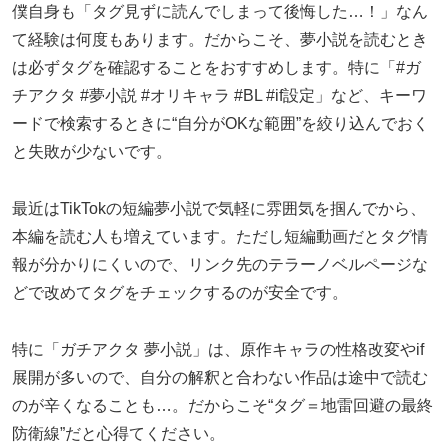
僕自身も「タグ見ずに読んでしまって後悔した…！」なん
て経験は何度もあります。だからこそ、夢小説を読むとき
は必ずタグを確認することをおすすめします。特に「#ガ
チアクタ #夢小説 #オリキャラ #BL #if設定」など、キーワ
ードで検索するときに“自分がOKな範囲”を絞り込んでおく
と失敗が少ないです。
最近はTikTokの短編夢小説で気軽に雰囲気を掴んでから、
本編を読む人も増えています。ただし短編動画だとタグ情
報が分かりにくいので、リンク先のテラーノベルページな
どで改めてタグをチェックするのが安全です。
特に「ガチアクタ 夢小説」は、原作キャラの性格改変やif
展開が多いので、自分の解釈と合わない作品は途中で読む
のが辛くなることも…。だからこそ“タグ＝地雷回避の最終
防衛線”だと心得てください。