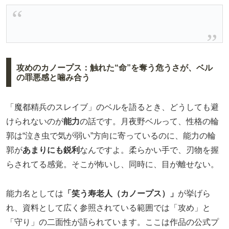
攻めのカノープス：触れた“命”を奪う危うさが、ベル
の罪悪感と噛み合う
「魔都精兵のスレイブ」のベルを語るとき、どうしても避
けられないのが
能力
の話です。月夜野ベルって、性格の輪
郭は“泣き虫で気が弱い”方向に寄っているのに、能力の輪
郭が
あまりにも鋭利
なんですよ。柔らかい手で、刃物を握
らされてる感覚。そこが怖いし、同時に、目が離せない。
能力名としては
「笑う寿老人（カノープス）」
が挙げら
れ、資料として広く参照されている範囲では「攻め」と
「守り」の二面性が語られています。ここは作品の公式プ