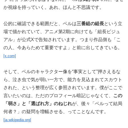
か視線を持っていく。あれ、ほんと不思議です。
公的に確認できる範囲だと、ベルは
三番組の組長
という立
場で描かれていて、アニメ第2期に向けても「組長ビジュ
アル」が公式Xで告知されています。つまり作品側も「こ
の人、今あらためて重要ですよ」と前に出してきている。
[x.com]
そして、ベルのキャラクター像を“事実として”押さえるな
ら、泣き虫で気が弱い一方で、能力を見込まれてスカウト
された、という整理が広く参照されています。僕がここで
言いたいのは、ただのプロフィール暗記じゃなくて、
この
「弱さ」と「選ばれ方」のねじれ
が、後々「ベルって結局
何者？」の疑問を増幅させる、ってことなんです。
[ja.wikipedia.org]