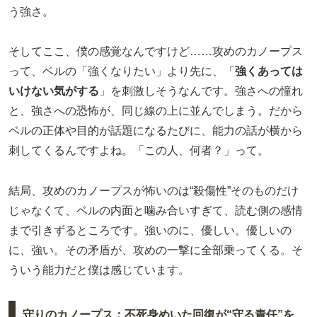
う強さ。
そしてここ、僕の感覚なんですけど……攻めのカノープス
って、ベルの「強くなりたい」より先に、「
強くあっては
いけない気がする
」を刺激しそうなんです。強さへの憧れ
と、強さへの恐怖が、同じ線の上に並んでしまう。だから
ベルの正体や目的が話題になるたびに、能力の話が横から
刺してくるんですよね。「この人、何者？」って。
結局、攻めのカノープスが怖いのは“殺傷性”そのものだけ
じゃなくて、ベルの内面と噛み合いすぎて、読む側の感情
まで引きずるところです。強いのに、優しい。優しいの
に、強い。その矛盾が、攻めの一撃に全部乗ってくる。そ
ういう能力だと僕は感じています。
守りのカノープス：不死身めいた回復が“守る責任”を