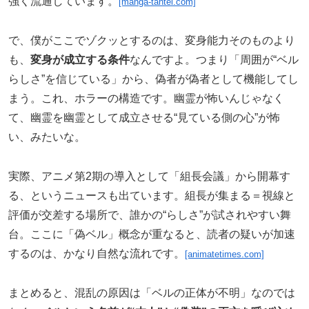
強く流通しています。
[manga-tantei.com]
で、僕がここでゾクッとするのは、変身能力そのものより
も、
変身が成立する条件
なんですよ。つまり「周囲が“ベル
らしさ”を信じている」から、偽者が偽者として機能してし
まう。これ、ホラーの構造です。幽霊が怖いんじゃなく
て、幽霊を幽霊として成立させる“見ている側の心”が怖
い、みたいな。
実際、アニメ第2期の導入として「組長会議」から開幕す
る、というニュースも出ています。組長が集まる＝視線と
評価が交差する場所で、誰かの“らしさ”が試されやすい舞
台。ここに「偽ベル」概念が重なると、読者の疑いが加速
するのは、かなり自然な流れです。
[animatetimes.com]
まとめると、混乱の原因は「ベルの正体が不明」なのでは