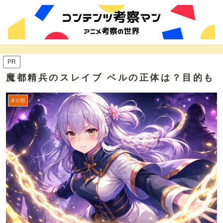
PR
魔都精兵のスレイブ ベルの正体は？目的も
未分類