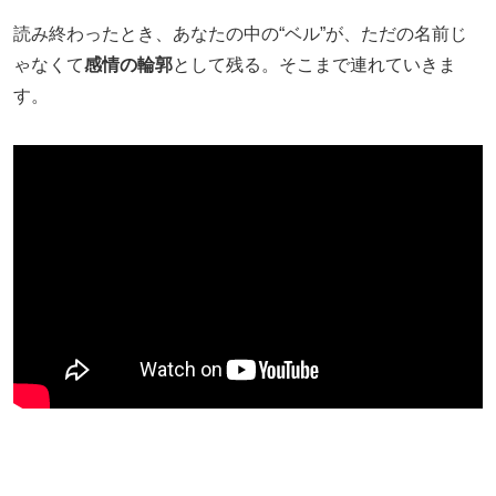
読み終わったとき、あなたの中の“ベル”が、ただの名前じ
ゃなくて
感情の輪郭
として残る。そこまで連れていきま
す。