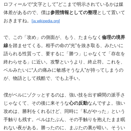
ロフィールで“文字として”どこまで明示されているかは媒
体差があるので、僕は
参照情報としての整理
として置いて
おきますね。
[ja.wikipedia.org]
で、この「攻め」の側面が、もう、たまらなく
倫理の境界
線
を踏ませてくる。相手の命の“光”を抜き取る、みたいに
語られる性質って、要するに「勝つ」じゃなくて「存在を
終わらせる」に近い。攻撃というより、終止符。これを、
ベルみたいに“人の痛みに敏感そうな人”が持ってしまうの
が、物語として残酷で、でも上手い。
僕がベルにゾクッとするのは、強い技を出す瞬間の派手さ
じゃなくて、その後に来そうな
心の反動
なんですよ。強い
攻めは、勝利をくれるけど、同時に「私がやった」という
手触りも残す。ベルはたぶん、その手触りを抱えたまま眠
れない夜がある。勝ったのに、まぶたの裏が暗い。そうい