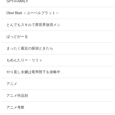
SPY×FAMILY
Übel Blatt ～ユーベルブラット～
とんでもスキルで異世界放浪メシ
ばっどがーる
まったく最近の探偵ときたら
もめんたりー・リリィ
やり直し令嬢は竜帝陛下を攻略中
アニメ
アニメ作品別
アニメ考察