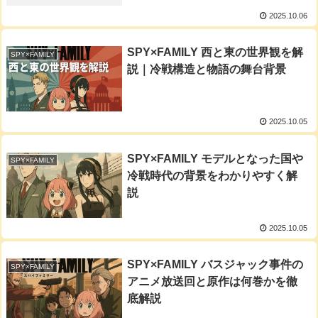
2025.10.06
SPY×FAMILY 西と東の世界観を解
SPY×FAMILY
説｜冷戦構造と物語の舞台背景
2025.10.05
SPY×FAMILY モデルとなった国や
SPY×FAMILY
冷戦時代の背景をわかりやすく解
説
2025.10.05
SPY×FAMILY バスジャック事件の
SPY×FAMILY
アニメ放送回と原作は何巻かを徹
底解説