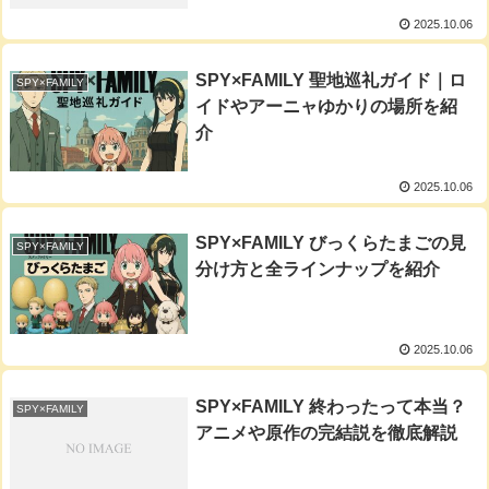
2025.10.06
SPY×FAMILY 聖地巡礼ガイド｜ロ
SPY×FAMILY
イドやアーニャゆかりの場所を紹
介
2025.10.06
SPY×FAMILY びっくらたまごの見
SPY×FAMILY
分け方と全ラインナップを紹介
2025.10.06
SPY×FAMILY 終わったって本当？
SPY×FAMILY
アニメや原作の完結説を徹底解説