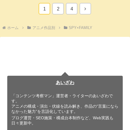
次
1
2
4
へ
ホーム
アニメ作品別
SPY×FAMILY
あいざわ
「コンテンツ考察マン」運営者・ライターのあいざわで
す。
アニメの構成・演出・伏線を読み解き、作品の“言葉になら
なかった魅力”を言語化しています。
ブログ運営・SEO施策・構成台本制作など、Web実践も
日々更新中。