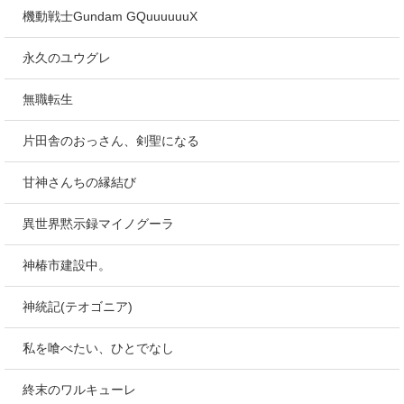
機動戦士Gundam GQuuuuuuX
永久のユウグレ
無職転生
片田舎のおっさん、剣聖になる
甘神さんちの縁結び
異世界黙示録マイノグーラ
神椿市建設中。
神統記(テオゴニア)
私を喰べたい、ひとでなし
終末のワルキューレ