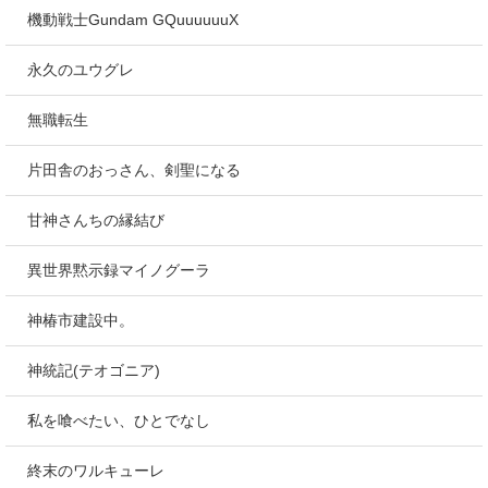
機動戦士Gundam GQuuuuuuX
永久のユウグレ
無職転生
片田舎のおっさん、剣聖になる
甘神さんちの縁結び
異世界黙示録マイノグーラ
神椿市建設中。
神統記(テオゴニア)
私を喰べたい、ひとでなし
終末のワルキューレ