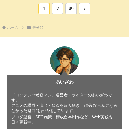
次
1
2
49
へ
ホーム
未分類
あいざわ
「コンテンツ考察マン」運営者・ライターのあいざわで
す。
アニメの構成・演出・伏線を読み解き、作品の“言葉になら
なかった魅力”を言語化しています。
ブログ運営・SEO施策・構成台本制作など、Web実践も
日々更新中。