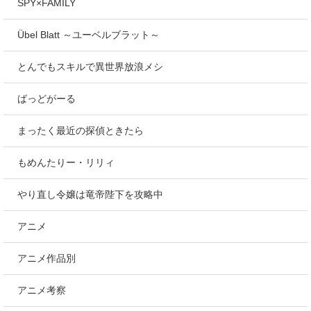
SPY×FAMILY
Übel Blatt ～ユーベルブラット～
とんでもスキルで異世界放浪メシ
ばっどがーる
まったく最近の探偵ときたら
もめんたりー・リリィ
やり直し令嬢は竜帝陛下を攻略中
アニメ
アニメ作品別
アニメ考察