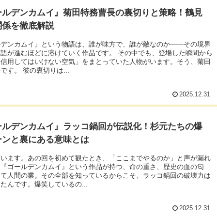
ールデンカムイ』菊田特務曹長の裏切りと策略！鶴見
関係を徹底解説
ルデンカムイ』という物語は、誰が味方で、誰が敵なのか――その境界
語が進むほどに溶けていく作品です。 その中でも、登場した瞬間から
「信用してはいけない空気」をまとっていた人物がいます。そう、菊田
です。 彼の裏切りは...
2025.12.31
ールデンカムイ』ラッコ鍋回が伝説化！杉元たちの爆
ーンと裏にある意味とは
言います。あの回を初めて観たとき、「ここまでやるのか」と声が漏れ
。『ゴールデンカムイ』という作品が持つ、命の重さ、歴史の血の匂
して人間の業。その全部を知っているからこそ、ラッコ鍋回の破壊力は
たんです。爆笑しているの...
2025.12.31