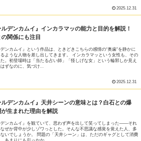
2025.12.31
ールデンカムイ』インカラマッの能力と目的を解説！
との関係にも注目
デンカムイ』という作品は、ときどきこちらの感情の“奥歯”を静かに
るような人物を差し出してきます。 インカラマッという女性も、その
した。初登場時は「当たる占い師」「怪しげな女」という輪郭しか見え
はずなのに、気づけ...
2025.12.31
ールデンカムイ』天井シーンの意味とは？白石との爆
開が生まれた理由を解説
ルデンカムイ』を観ていて、思わず声を出して笑ってしまった――それ
、なぜか背中が少しゾワっとした。そんな不思議な感覚を覚えた人、多
ないでしょうか。 問題の「天井シーン」は、ただのギャグとして消費
、あまりにも引っかか...