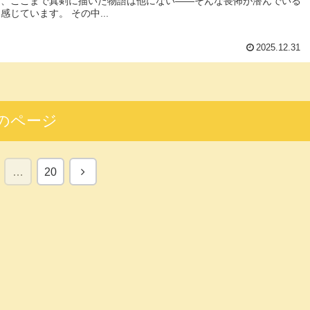
を、ここまで真剣に描いた物語は他にない――そんな畏怖が潜んでいる
感じています。 その中...
2025.12.31
のページ
次
…
20
へ