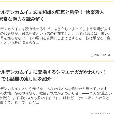
ールデンカムイ』辺見和雄の狂気と哲学！“快楽殺人
の異常な魅力を読み解く
ルデンカムイ』を読み進める中で、ふと立ち止まってしまう瞬間があり
の代表格が、辺見和雄という男の存在でした。 正直に言えば、怖い。
、目を逸らせない。その理由を言葉にしようとすると、彼は単なる「猟
」という枠に収まらな...
2025.12.31
ールデンカムイ』に登場するシマエナガがかわいい！
メでも話題の癒し回を紹介
ルデンカムイ』という作品を、あなたはどんな物語だと思っています
寒の大地、命のやり取り、欲望と執念がぶつかり合う――そんな“重たい
記憶が、まず浮かぶ方も多いはずです。 けれど、その世界にふわりと
白くて、丸くて、ただ...