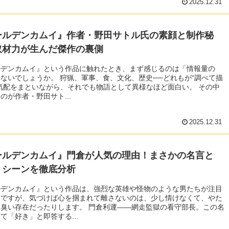
2025.12.31
ールデンカムイ』作者・野田サトル氏の素顔と制作秘
取材力が生んだ傑作の裏側
ルデンカムイ』という作品に触れたとき、まず感じるのは「情報量の
ないでしょうか。 狩猟、軍事、食、文化、歴史──どれもが“調べて描
気配をまといながら、それでも物語として異様なほど面白い。 その中
のが作者・野田サト...
2025.12.31
ールデンカムイ』門倉が人気の理由！まさかの名言と
りシーンを徹底分析
ルデンカムイ』という作品は、強烈な英雄や怪物のような男たちが注目
ちですが、気づけば心を掴まれて離さないのは、少し情けなくて、やた
臭い存在だったりします。 門倉利運――網走監獄の看守部長。この名
て「好き」と即答する...