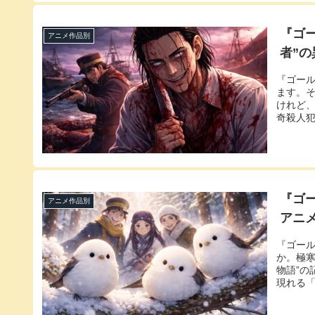
『ゴ
アニメ作品別
者”
『ゴー
ます。そ
けれど
奇殺人犯
『ゴ
アニメ作品別
アニ
『ゴー
か。極
物語”の
現れる「