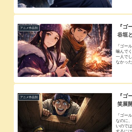
『ゴ
アニメ作品別
谷垣
『ゴール
噛んでく
一人で
なかった
『ゴ
アニメ作品別
笑展
『ゴー
なのに
いのでは
するには