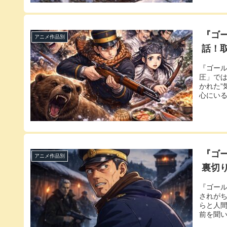
『ゴ
アニメ作品別
話！
『ゴー
圧」では
かれた”
心にいる
『ゴ
アニメ作品別
裏切
『ゴー
されが
らと人間
前を聞い