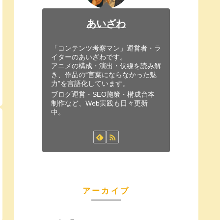
あいざわ
「コンテンツ考察マン」運営者・ラ
イターのあいざわです。
アニメの構成・演出・伏線を読み解
き、作品の“言葉にならなかった魅
力”を言語化しています。
ブログ運営・SEO施策・構成台本
制作など、Web実践も日々更新
中。
アーカイブ