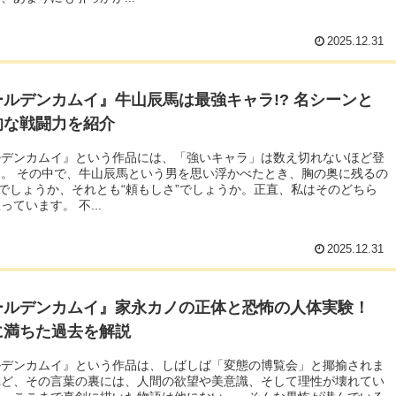
2025.12.31
ールデンカムイ』牛山辰馬は最強キャラ!? 名シーンと
的な戦闘力を紹介
ルデンカムイ』という作品には、「強いキャラ」は数え切れないほど登
。 その中で、牛山辰馬という男を思い浮かべたとき、胸の奥に残るの
”でしょうか、それとも“頼もしさ”でしょうか。正直、私はそのどちら
っています。 不...
2025.12.31
ールデンカムイ』家永カノの正体と恐怖の人体実験！
に満ちた過去を解説
ルデンカムイ』という作品は、しばしば「変態の博覧会」と揶揄されま
れど、その言葉の裏には、人間の欲望や美意識、そして理性が壊れてい