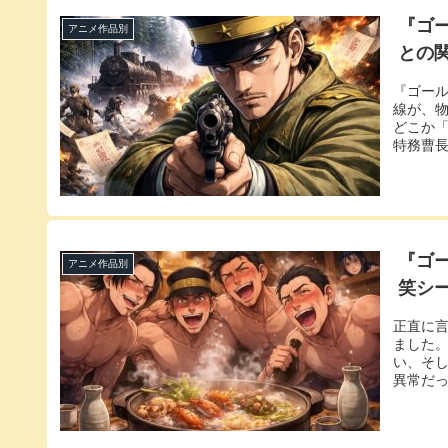
『ゴ
アニメ作品別
との
『ゴー
線が、物
どこか
特務曹長
『ゴ
アニメ作品別
笑シ
正直に
ました
い、そ
異常だっ