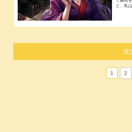
く瞬間
と、私は
次
1
2