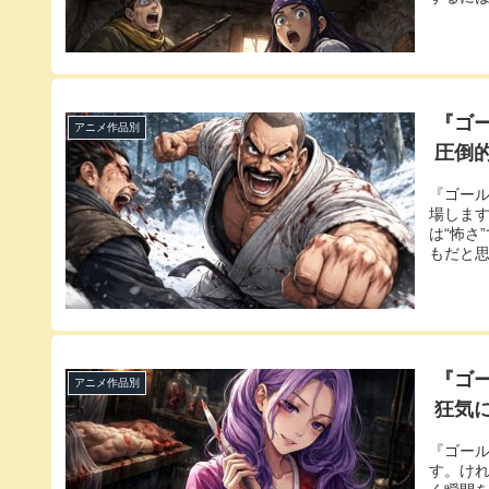
『ゴ
アニメ作品別
圧倒
『ゴー
場します
は“怖さ
もだと思
『ゴ
アニメ作品別
狂気
『ゴー
す。け