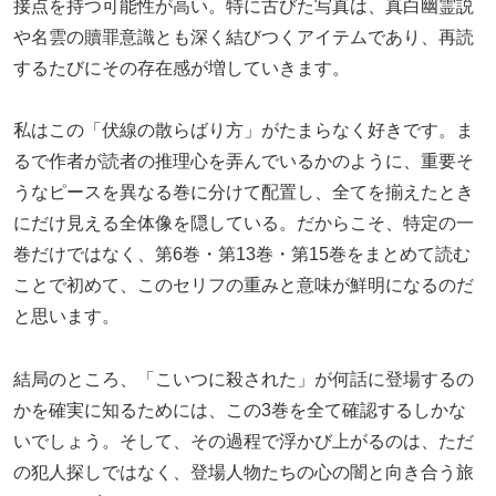
接点を持つ可能性が高い。特に古びた写真は、真白幽霊説
や名雲の贖罪意識とも深く結びつくアイテムであり、再読
するたびにその存在感が増していきます。
私はこの「伏線の散らばり方」がたまらなく好きです。ま
るで作者が読者の推理心を弄んでいるかのように、重要そ
うなピースを異なる巻に分けて配置し、全てを揃えたとき
にだけ見える全体像を隠している。だからこそ、特定の一
巻だけではなく、第6巻・第13巻・第15巻をまとめて読む
ことで初めて、このセリフの重みと意味が鮮明になるのだ
と思います。
結局のところ、「こいつに殺された」が何話に登場するの
かを確実に知るためには、この3巻を全て確認するしかな
いでしょう。そして、その過程で浮かび上がるのは、ただ
の犯人探しではなく、登場人物たちの心の闇と向き合う旅