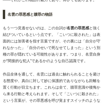
名雲の罪悪感と贖罪の物語
もう一つ見逃せないのは、この台詞が
名雲の罪悪感
と強く
結びついているという点です。「こいつに殺された」は表
面的には加害者を指す言葉ですが、その裏には「自分が守
れなかった」「自分のせいで死なせてしまった」という別
種の罪が隠れている可能性があります。つまり、名雲自身
が“間接的な犯人”であるかのような自己認識です。
作品全体を通して、名雲には過去に触れられることを避け
る態度や、真白に対して妙に保護的でありながらも距離を
置く行動が目立ちます。これらは全て、贖罪意識や後悔か
ら来る行動と考えられます。そして「こいつに殺された」
という言葉が、その罪悪感を呼び覚ますスイッチのような