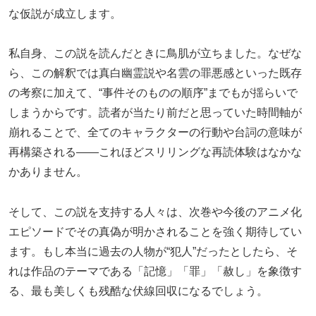
な仮説が成立します。
私自身、この説を読んだときに鳥肌が立ちました。なぜな
ら、この解釈では真白幽霊説や名雲の罪悪感といった既存
の考察に加えて、“事件そのものの順序”までもが揺らいで
しまうからです。読者が当たり前だと思っていた時間軸が
崩れることで、全てのキャラクターの行動や台詞の意味が
再構築される――これほどスリリングな再読体験はなかな
かありません。
そして、この説を支持する人々は、次巻や今後のアニメ化
エピソードでその真偽が明かされることを強く期待してい
ます。もし本当に過去の人物が“犯人”だったとしたら、そ
れは作品のテーマである「記憶」「罪」「赦し」を象徴す
る、最も美しくも残酷な伏線回収になるでしょう。