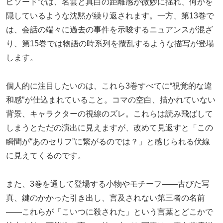
ピソードでは、名雲と真白の距離感が微妙に揺れ、何かを
隠しているような沈黙が繰り返されます。一方、第13巻で
は、会話の端々に過去の事件を示唆するニュアンスが混ざ
り、第15巻では物語の時系列を攪乱するような描写が登場
します。
個人的に注目したいのは、これら3巻すべてに“視覚的な違
和感”が仕込まれていること。コマの空白、描かれていない
背景、キャラクターの視線のズレ。これらは読み飛ばして
しまうとただの演出に見えますが、改めて見返すと「この
瞬間が“あのセリフ”に繋がるのでは？」と感じられる伏線
に見えてくるのです。
また、3巻を通して登場する小物やモチーフ――古びた写
真、鍵のかかった引き出し、言及されない第三者の名前
――これらが「こいつに殺された」という言葉とどこかで