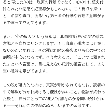
ると“殺した”のは、現実の行動ではなく、心の中に植え付
けられた罪悪感や絶望感かもしれない。この視点を持つ
と、名雲や真白、あるいは第三者の行動や言動の意味がま
るで違って見えてきます。
また、“心の殺人”という解釈は、真白幽霊説や名雲の贖罪
意識とも自然にリンクします。もし真白が現実には存在し
ないのだとすれば、その死は肉体の喪失よりも心の中での
崩壊が中心となるはず。そう考えると、「こいつに殺され
た」という言葉は、目に見えない犯行の証言として、より
重い意味を帯びてきます。
この説が魅力的なのは、真実が明かされてもなお、読者の
中で解釈が分かれ続ける可能性が高いこと。物語が終わっ
た後も、自分にとっての“犯人”が誰なのかを問い続けられ
る――それがこの作品の恐ろしいまでの余韻です。