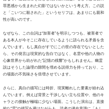
罪悪感から生まれた幻影ではないかという考え方。この説
と「こいつに殺された」というセリフは、あまりにも親和
性が高いのです。
なぜなら、この台詞は“加害者”を明示しつつも、被害者で
ある本人が今そこに存在しているように語られる矛盾を含
んでいます。もし真白がすでにこの世の存在でないとした
ら、その発言は現実的な告白ではなく、名雲や他の人物の
心象世界から紡がれた“記憶の残響”かもしれません。幽霊
説はそうした論理の隙間を埋める説得力を持っており、こ
の場面の不気味さを倍増させています。
さらに、真白の描写には時折、現実離れした要素が紛れ込
んでいます。例えば背景と干渉しない立ち位置や、他のキ
ャラとの接触が極端に少ない場面。こうした演出は、直接
的な“霊”の描写を避けながらも、読者の潜在意識に「もし