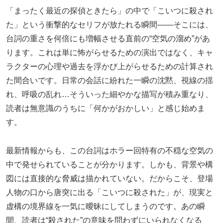
「まったく最近の探偵ときたら」の中で「こいつに殺され
た」という衝撃的なセリフが放たれる瞬間――そこには、
台詞の重さを何倍にも増幅させる直前の“空気の溜め”があ
ります。これは単に怖がらせるための演出ではなく、キャ
ラクターの心理や過去を浮かび上がらせるための計算され
た間合いです。日常の会話に紛れた一瞬の沈黙、視線の揺
れ、呼吸の乱れ…そういった細やかな描写が積み重なり、
読者は無意識のうちに「何かがおかしい」と感じ始めま
す。
最新情報からも、この台詞はホラー回特有の不穏な空気の
中で発せられていることが分かります。しかも、背景や構
図には直接的な脅威は描かれていない。だからこそ、登場
人物の口から唐突に出る「こいつに殺された」が、現実と
虚構の境界線を一気に曖昧にしてしまうのです。あの瞬
間、読者は“殺された”の意味を問わずにいられなくなる