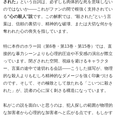
された」
という台詞は、必ずしも肉体的な死を意味しない
のではないか――これがファンの間で根強く支持されてい
る
“心の殺人”説
です。この解釈では、“殺された”という言
葉は、信頼の裏切り、精神的な破壊、または大切な何かを
奪われた心の喪失を指しています。
特に本作のホラー回（第6巻・第13巻・第15巻）では、直
接的な暴力シーンよりも心理的圧迫や不安感の演出が際立
っています。閉ざされた空間、視線を避けるキャラクタ
ー、言葉の途中で途切れる会話――こうした描写が、物理
的な殺人よりもむしろ精神的なダメージを強く印象づける
のです。そして、その極致として放たれる「こいつに殺さ
れた」が、読者の心に深く刺さる構造になっています。
私がこの説を面白いと思うのは、犯人探しの範囲が物理的
な加害者から心理的な加害者へと広がる点です。もしかす