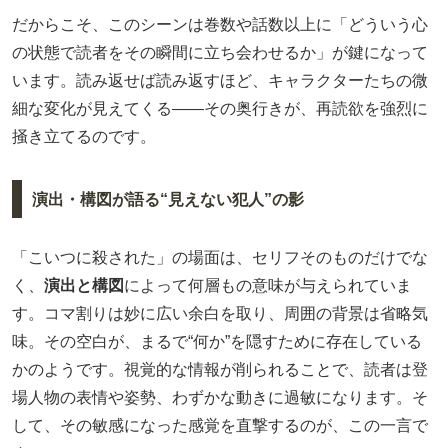
だからこそ、このシーンは巻数や話数以上に「どういう心
の状態で読者をその瞬間に立ち会わせるか」が鍵になって
います。読み返せば読み返すほど、キャラクターたちの微
細な変化が見えてくる――その奥行きが、再読欲を強烈に
掻き立てるのです。
演出・構図が語る“見えない犯人”の影
「こいつに殺された」の場面は、セリフそのものだけでな
く、
演出と構図
によって何層もの意味が与えられていま
す。コマ割りは妙に広い余白を取り、周囲の背景は省略気
味。その空白が、まるで“何か”を隠すために存在している
かのようです。視覚的な情報が削られることで、読者は登
場人物の表情や姿勢、わずかな動きに過敏になります。そ
して、その敏感になった感覚を直撃するのが、この一言で