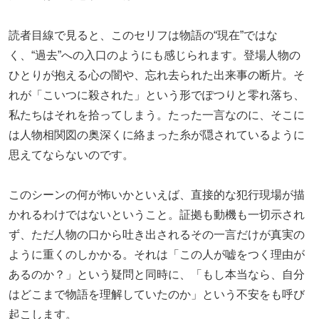
読者目線で見ると、このセリフは物語の“現在”ではな
く、“過去”への入口のようにも感じられます。登場人物の
ひとりが抱える心の闇や、忘れ去られた出来事の断片。そ
れが「こいつに殺された」という形でぽつりと零れ落ち、
私たちはそれを拾ってしまう。たった一言なのに、そこに
は人物相関図の奥深くに絡まった糸が隠されているように
思えてならないのです。
このシーンの何が怖いかといえば、直接的な犯行現場が描
かれるわけではないということ。証拠も動機も一切示され
ず、ただ人物の口から吐き出されるその一言だけが真実の
ように重くのしかかる。それは「この人が嘘をつく理由が
あるのか？」という疑問と同時に、「もし本当なら、自分
はどこまで物語を理解していたのか」という不安をも呼び
起こします。