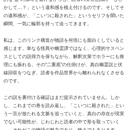
かして…？」という違和感を植え付けるのです。そしてそ
の違和感が、「こいつに殺された」というセリフを聞いた
瞬間、一気に輪郭を持って迫ってきます。
私は、このリンク構造が物語を何倍にも面白くしていると
感じます。単なる怪異や幽霊譚ではなく、心理的サスペン
スとしての説得力を保ちながら、解釈次第でホラーにも推
理にも振れる。その“二重底”の仕掛けが、真白幽霊説と伏
線回収をつなぎ、読者を作品世界から離れられなくさせる
のです。
この説を裏付ける確証はまだ提示されていません。しか
し、これまでの巻を読み返し、「こいつに殺された」とい
う一言が放たれる文脈を追っていくと、真白の存在が現実
でない可能性が、じわじわと読者の中で形を取っていく
――それがこの物語の魅力であり、怖さでもあります。