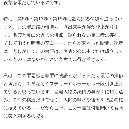
役割を果たしているのです。
特に、第6巻・第13巻・第15巻に散らばる伏線を追ってい
くと、この罪悪感の根拠らしき出来事が浮かび上がりま
す。名雲と真白の過去の接点、語られない第三者の存在、
そして消えた時間の空白――これらが繋がった瞬間、読者
は「もしかしてこの台詞は、名雲の心の中でだけ成立して
いるものではないか」という考えに行き着きます。
私は、この罪悪感と贖罪の物語性が「まったく最近の探偵
ときたら」を単なるミステリーやホラーから一段引き上げ
ていると思っています。登場人物の感情の奥深くに切り込
み、事件の構造だけでなく、人間の弱さや後悔を物語の核
に据えている――だからこそ、この一言は何度聞いても胸
に突き刺さるのです。