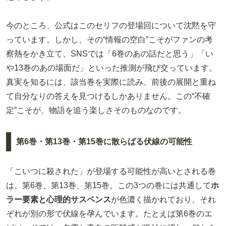
今のところ、公式はこのセリフの登場回について沈黙を守
っています。しかし、その“情報の空白”こそがファンの考
察熱をかき立て、SNSでは「6巻のあの話だと思う」「い
や13巻のあの場面だ」といった推測が飛び交っています。
真実を知るには、該当巻を実際に読み、前後の展開と重ね
て自分なりの答えを見つけるしかありません。この“不確
定”こそが、物語を追う楽しさそのものなのです。
第6巻・第13巻・第15巻に散らばる伏線の可能性
「こいつに殺された」が登場する可能性が高いとされる巻
は、第6巻、第13巻、第15巻。この3つの巻には共通して
ホ
ラー要素と心理的サスペンス
が色濃く描かれており、それ
ぞれが別の形で伏線を孕んでいます。たとえば第6巻のエ