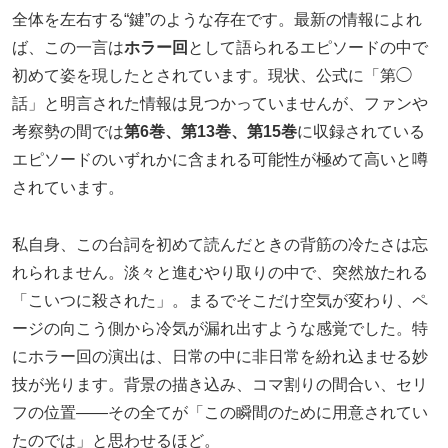
全体を左右する“鍵”のような存在です。最新の情報によれ
ば、この一言は
ホラー回
として語られるエピソードの中で
初めて姿を現したとされています。現状、公式に「第◯
話」と明言された情報は見つかっていませんが、ファンや
考察勢の間では
第6巻、第13巻、第15巻
に収録されている
エピソードのいずれかに含まれる可能性が極めて高いと噂
されています。
私自身、この台詞を初めて読んだときの背筋の冷たさは忘
れられません。淡々と進むやり取りの中で、突然放たれる
「こいつに殺された」。まるでそこだけ空気が変わり、ペ
ージの向こう側から冷気が漏れ出すような感覚でした。特
にホラー回の演出は、日常の中に非日常を紛れ込ませる妙
技が光ります。背景の描き込み、コマ割りの間合い、セリ
フの位置――その全てが「この瞬間のために用意されてい
たのでは」と思わせるほど。