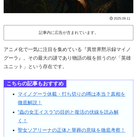
2025.09.11
記事内に広告が含まれています。
アニメ化で一気に注目を集めている『異世界黙示録マイノ
グーラ』。その最大の謎であり物語の核を担うのが「英雄
ユニット」という存在です。
こちらの記事もおすすめ
マイノグーラ休載・打ち切りの噂は本当？真相を
徹底解説！
“蟲の女王イスラ”の目的と復活の伏線を読み解
く！
聖女ソアリーナの正体と華葬の意味を徹底考察！