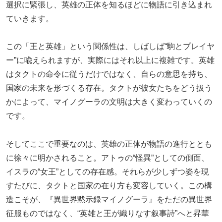
選択に緊張し、英雄の正体を知るほどに物語に引き込まれ
ていきます。
この「王と英雄」という関係性は、しばしば“駒とプレイヤ
ー”に喩えられますが、実際にはそれ以上に複雑です。英雄
はタクトの命令に従うだけではなく、自らの意思を持ち、
国家の未来を形づくる存在。タクトが彼女たちをどう扱う
かによって、マイノグーラの文明は大きく変わっていくの
です。
そしてここで重要なのは、英雄の正体が物語の進行ととも
に徐々に明かされること。アトゥの“怪異”としての側面、
イスラの“女王”としての存在感。それらが少しずつ姿を現
すたびに、タクトと国家の在り方も変容していく。この構
造こそが、『異世界黙示録マイノグーラ』をただの異世界
征服ものではなく、“英雄と王が織りなす叙事詩”へと昇華