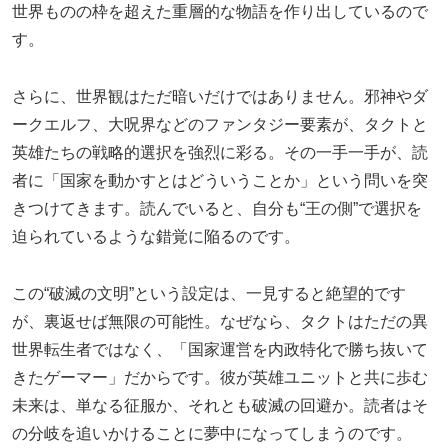
世界ものの枠を超えた重層的な物語を作り出しているので
す。
さらに、世界観はただ暗いだけではありません。邪神やダ
ークエルフ、大呪界などのファンタジー要素が、タクトと
英雄たちの戦略的選択を強烈に彩る。その一手一手が、読
者に「国家を動かすとはどういうことか」という問いを突
きつけてきます。読んでいると、自分も“王の側”で選択を
迫られているような錯覚に陥るのです。
この“破滅の文明”という設定は、一見すると絶望的です
が、裏返せば無限の可能性。なぜなら、タクトはただの異
世界転生者ではなく、「国家運営を内政特化で勝ち抜いて
きたゲーマー」だからです。彼が英雄ユニットと共に歩む
未来は、単なる征服か、それとも破滅の回避か。読者はそ
の分岐を追いかけることに夢中になってしまうのです。