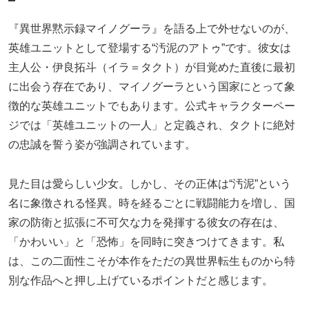
『異世界黙示録マイノグーラ』を語る上で外せないのが、
英雄ユニットとして登場する“汚泥のアトゥ”です。彼女は
主人公・伊良拓斗（イラ＝タクト）が目覚めた直後に最初
に出会う存在であり、マイノグーラという国家にとって象
徴的な英雄ユニットでもあります。公式キャラクターペー
ジでは「英雄ユニットの一人」と定義され、タクトに絶対
の忠誠を誓う姿が強調されています。
見た目は愛らしい少女。しかし、その正体は“汚泥”という
名に象徴される怪異。時を経るごとに戦闘能力を増し、国
家の防衛と拡張に不可欠な力を発揮する彼女の存在は、
「かわいい」と「恐怖」を同時に突きつけてきます。私
は、この二面性こそが本作をただの異世界転生ものから特
別な作品へと押し上げているポイントだと感じます。