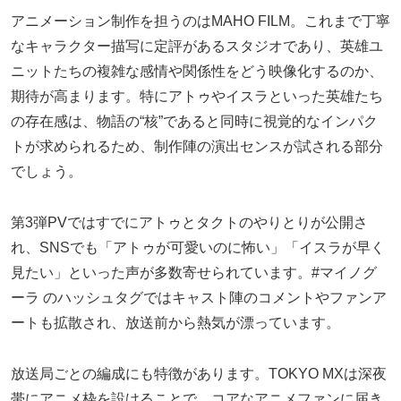
アニメーション制作を担うのはMAHO FILM。これまで丁寧
なキャラクター描写に定評があるスタジオであり、英雄ユ
ニットたちの複雑な感情や関係性をどう映像化するのか、
期待が高まります。特にアトゥやイスラといった英雄たち
の存在感は、物語の“核”であると同時に視覚的なインパク
トが求められるため、制作陣の演出センスが試される部分
でしょう。
第3弾PVではすでにアトゥとタクトのやりとりが公開さ
れ、SNSでも「アトゥが可愛いのに怖い」「イスラが早く
見たい」といった声が多数寄せられています。#マイノグ
ーラ のハッシュタグではキャスト陣のコメントやファンア
ートも拡散され、放送前から熱気が漂っています。
放送局ごとの編成にも特徴があります。TOKYO MXは深夜
帯にアニメ枠を設けることで、コアなアニメファンに届き