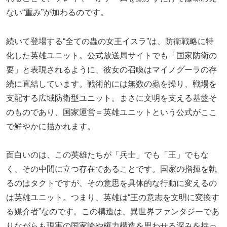
ない“重み”が加わるのです。
続いて登場する“全ての蟲の女王イスラ”は、防衛戦略に特
化した英雄ユニット。公式放送局サイトでも「国家防衛の
要」と表現されるように、彼女の召喚はマイノグーラの存
続に直結しています。戦術的には無数の蟲を操り、戦場を
支配する広域防衛型ユニット。まさに文明を支える基盤そ
のものであり、国家運営＝英雄ユニットという公式がここ
で鮮やかに描かれます。
面白いのは、この英雄たちが「兵士」でも「王」でもな
く、その中間に立つ存在であることです。国家の指揮を執
るのはタクトですが、その意思を具体的な行動に変えるの
は英雄ユニット。つまり、英雄は“王の意志を文明に変換す
る媒介者”なのです。この構造は、異世界ファンタジーであ
りながらも現実の国家論や権力構造を思わせる深みを持っ