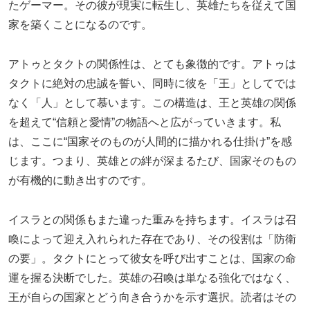
たゲーマー。その彼が現実に転生し、英雄たちを従えて国
家を築くことになるのです。
アトゥとタクトの関係性は、とても象徴的です。アトゥは
タクトに絶対の忠誠を誓い、同時に彼を「王」としてでは
なく「人」として慕います。この構造は、王と英雄の関係
を超えて“信頼と愛情”の物語へと広がっていきます。私
は、ここに“国家そのものが人間的に描かれる仕掛け”を感
じます。つまり、英雄との絆が深まるたび、国家そのもの
が有機的に動き出すのです。
イスラとの関係もまた違った重みを持ちます。イスラは召
喚によって迎え入れられた存在であり、その役割は「防衛
の要」。タクトにとって彼女を呼び出すことは、国家の命
運を握る決断でした。英雄の召喚は単なる強化ではなく、
王が自らの国家とどう向き合うかを示す選択。読者はその