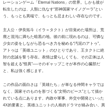
レーションゲーム「Eternal Nations」の世界。しかも彼が
転生したのは、人類に仇なす“邪神国家マイノグーラ”とい
う、もっとも異端で、もっとも忌まわしい存在なのです。
主人公・伊良拓斗（イラ＝タクト）が目覚めた場所は、荒
廃と混沌に満ちた暗黒の地。彼の前に現れるのは、可憐な
少女の姿をしながら恐るべき力を秘める“汚泥のアトゥ”。
アトゥは「英雄ユニット」のひとりであり、王タクトに絶
対の忠誠を誓う存在。表情は愛らしくても、その正体は人
智を超える“怪異”──そのギャップこそが本作の心臓部だ
と、私は強く感じます。
この作品の面白さは「英雄たち」が単なる仲間キャラでは
なく、国家そのものを形づくる“文明のピース”として描か
れている点にあります。内政や軍事、外交や開発といった
4X的要素と、英雄ユニットの人格的ドラマが絡み合い、異