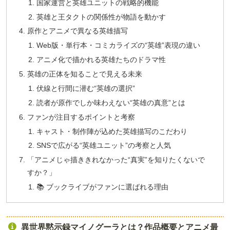
国家運営と英雄ユニットの戦略的機能
英雄と王タクトの関係性が物語を動かす
原作とアニメで異なる英雄描写
Web版・単行本・コミカライズの“英雄”表現の違い
アニメ化で描かれる英雄たちのドラマ性
英雄の正体を知ることで見える未来
伏線と行間に潜む“英雄の選択”
読者が原作でしか味わえない“英雄の真意”とは
ファンが注目するポイントと考察
キャスト・制作陣が込めた英雄描写のこだわり
SNSで広がる“英雄ユニット”の考察と人気
「アニメじゃ描ききれなかった“真実”を知りたくないで
すか？」
📚 ブックライブがファンに選ばれる理由
異世界黙示録マイノグーラとは？作品概要とアニメ最