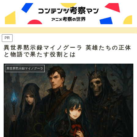
PR
異世界黙示録マイノグーラ 英雄たちの正体
と物語で果たす役割とは
異世界黙示録マイノグーラ