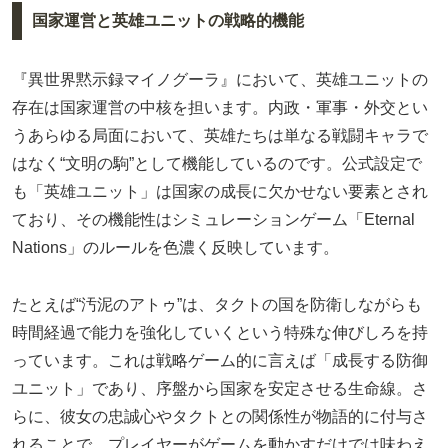
国家運営と英雄ユニットの戦略的機能
『異世界黙示録マイノグーラ』において、英雄ユニットの
存在は国家運営の中核を担います。内政・軍事・外交とい
うあらゆる局面において、英雄たちは単なる戦闘キャラで
はなく“文明の駒”として機能しているのです。公式設定で
も「英雄ユニット」は国家の成長に欠かせない要素とされ
ており、その機能性はシミュレーションゲーム「Eternal
Nations」のルールを色濃く反映しています。
たとえば“汚泥のアトゥ”は、タクトの国を防衛しながらも
時間経過で能力を強化していくという特殊な伸びしろを持
っています。これは戦略ゲーム的に言えば「成長する防御
ユニット」であり、序盤から国家を安定させる生命線。さ
らに、彼女の忠誠心やタクトとの関係性が物語的に付与さ
れることで、プレイヤーがゲームを動かすだけでは味わえ