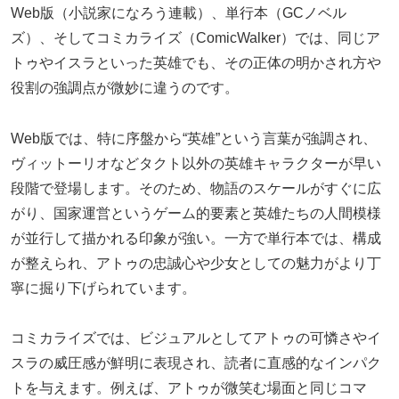
Web版（小説家になろう連載）、単行本（GCノベル
ズ）、そしてコミカライズ（ComicWalker）では、同じア
トゥやイスラといった英雄でも、その正体の明かされ方や
役割の強調点が微妙に違うのです。
Web版では、特に序盤から“英雄”という言葉が強調され、
ヴィットーリオなどタクト以外の英雄キャラクターが早い
段階で登場します。そのため、物語のスケールがすぐに広
がり、国家運営というゲーム的要素と英雄たちの人間模様
が並行して描かれる印象が強い。一方で単行本では、構成
が整えられ、アトゥの忠誠心や少女としての魅力がより丁
寧に掘り下げられています。
コミカライズでは、ビジュアルとしてアトゥの可憐さやイ
スラの威圧感が鮮明に表現され、読者に直感的なインパク
トを与えます。例えば、アトゥが微笑む場面と同じコマ