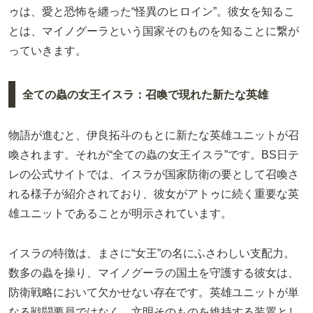
ゥは、愛と恐怖を纏った“怪異のヒロイン”。彼女を知るこ
とは、マイノグーラという国家そのものを知ることに繋が
っていきます。
全ての蟲の女王イスラ：召喚で現れた新たな英雄
物語が進むと、伊良拓斗のもとに新たな英雄ユニットが召
喚されます。それが“全ての蟲の女王イスラ”です。BS日テ
レの公式サイトでは、イスラが国家防衛の要として召喚さ
れる様子が紹介されており、彼女がアトゥに続く重要な英
雄ユニットであることが明示されています。
イスラの特徴は、まさに“女王”の名にふさわしい支配力。
数多の蟲を操り、マイノグーラの国土を守護する彼女は、
防衛戦略において欠かせない存在です。英雄ユニットが単
なる戦闘要員ではなく、文明そのものを維持する装置とし