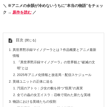
＼ ※アニメの余韻が冷めないうちに“本当の物語”をチェッ
ク →
原作を読む
／
目次
異世界黙示録マイノグーラとは？作品概要とアニメ最新
情報
『異世界黙示録マイノグーラ』の世界観と“破滅の文
明”とは
2025年アニメ化情報と放送局・配信スケジュール
英雄ユニットの正体に迫る
汚泥のアトゥ：少女の貌を持つ“怪異”の真実
全ての蟲の女王イスラ：召喚で現れた新たな英雄
物語における英雄たちの役割