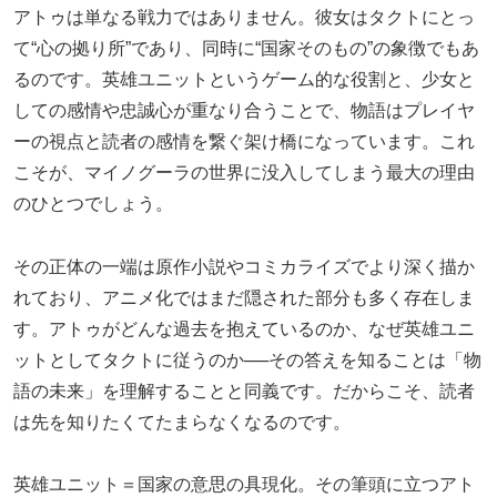
アトゥは単なる戦力ではありません。彼女はタクトにとっ
て“心の拠り所”であり、同時に“国家そのもの”の象徴でもあ
るのです。英雄ユニットというゲーム的な役割と、少女と
しての感情や忠誠心が重なり合うことで、物語はプレイヤ
ーの視点と読者の感情を繋ぐ架け橋になっています。これ
こそが、マイノグーラの世界に没入してしまう最大の理由
のひとつでしょう。
その正体の一端は原作小説やコミカライズでより深く描か
れており、アニメ化ではまだ隠された部分も多く存在しま
す。アトゥがどんな過去を抱えているのか、なぜ英雄ユニ
ットとしてタクトに従うのか──その答えを知ることは「物
語の未来」を理解することと同義です。だからこそ、読者
は先を知りたくてたまらなくなるのです。
英雄ユニット＝国家の意思の具現化。その筆頭に立つアト