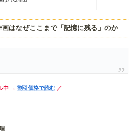
作画はなぜここまで「記憶に残る」のか
ル中 →
割引価格で読む
／
理