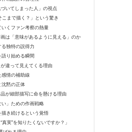
気づいてしまった人」の視点
そこまで描く？」という驚き
ていくファン考察の熱量
作画は「意味があるように見える」のか
する独特の説得力
を語り始める瞬間
」が違って見えてくる理由
た感情の補助線
と沈黙の正体
作品が細部描写に命を懸ける理由
ない」ための作画戦略
を描き続けるという覚悟
“真実”を知りたくないですか？」
に選ばれる理由