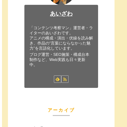
あいざわ
「コンテンツ考察マン」運営者・ラ
イターのあいざわです。
アニメの構成・演出・伏線を読み解
き、作品の“言葉にならなかった魅
力”を言語化しています。
ブログ運営・SEO施策・構成台本
制作など、Web実践も日々更新
中。
アーカイブ