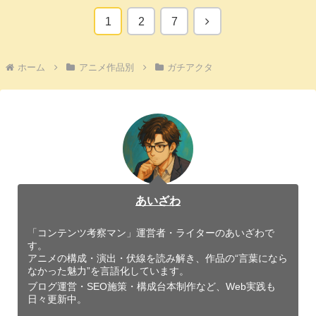
次
1
2
7
へ
ホーム
アニメ作品別
ガチアクタ
あいざわ
「コンテンツ考察マン」運営者・ライターのあいざわで
す。
アニメの構成・演出・伏線を読み解き、作品の“言葉になら
なかった魅力”を言語化しています。
ブログ運営・SEO施策・構成台本制作など、Web実践も
日々更新中。