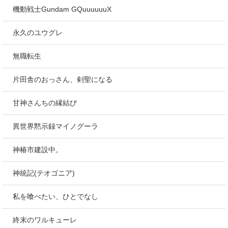
機動戦士Gundam GQuuuuuuX
永久のユウグレ
無職転生
片田舎のおっさん、剣聖になる
甘神さんちの縁結び
異世界黙示録マイノグーラ
神椿市建設中。
神統記(テオゴニア)
私を喰べたい、ひとでなし
終末のワルキューレ