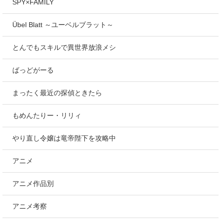
SPY×FAMILY
Übel Blatt ～ユーベルブラット～
とんでもスキルで異世界放浪メシ
ばっどがーる
まったく最近の探偵ときたら
もめんたりー・リリィ
やり直し令嬢は竜帝陛下を攻略中
アニメ
アニメ作品別
アニメ考察