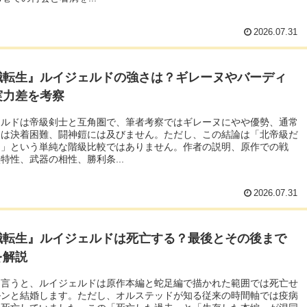
2026.07.31
職転生』ルイジェルドの強さは？ギレーヌやバーディ
実力差を考察
ェルドは帝級剣士と互角圏で、筆者考察ではギレーヌにやや優勢、通常
ィは決着困難、闘神鎧には及びません。ただし、この結論は「北帝級だ
つ」という単純な階級比較ではありません。作者の説明、原作での戦
特性、武器の相性、勝利条...
2026.07.31
職転生』ルイジェルドは死亡する？最後とその後まで
を解説
ら言うと、ルイジェルドは原作本編と蛇足編で描かれた範囲では死亡せ
ルンと結婚します。ただし、オルステッドが知る従来の時間軸では疫病