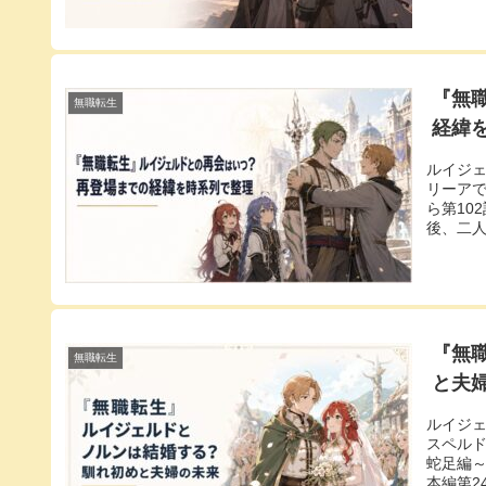
『無
無職転生
経緯
ルイジ
リーアで
ら第10
後、二人は
『無
無職転生
と夫
ルイジ
スペルド
蛇足編
本編第2