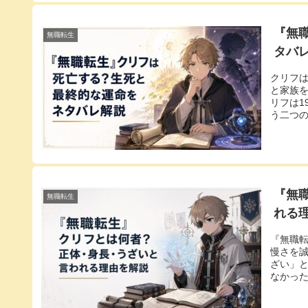
『無
無職転生
タバ
クリフ
と家族
リフは1
う二つの
『無
無職転生
れる
『無職
慢さを
ざい」
なかった