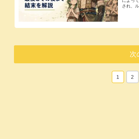
によっ
され、ル
次
1
2