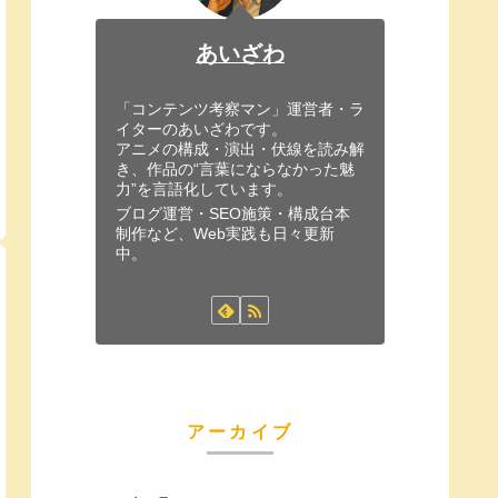
あいざわ
「コンテンツ考察マン」運営者・ラ
イターのあいざわです。
アニメの構成・演出・伏線を読み解
き、作品の“言葉にならなかった魅
力”を言語化しています。
ブログ運営・SEO施策・構成台本
制作など、Web実践も日々更新
中。
アーカイブ