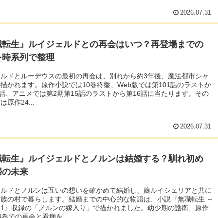
2026.07.31
職転生』ルイジェルドとの再会はいつ？再登場までの
を時系列で整理
ェルドとルーデウスの最初の再会は、別れから約3年後、魔法都市シャ
描かれます。原作小説では10巻終盤、Web版では第101話のラストか
2話、アニメでは第2期第15話のラストから第16話に当たります。その
原作24...
2026.07.31
職転生』ルイジェルドとノルンは結婚する？馴れ初め
婦の未来
ェルドとノルンは互いの想いを確かめて結婚し、娘ルイシェリアと共に
族の村で暮らします。結婚までの中心的な物語は、小説『無職転生 ～
～1』収録の「ノルンの嫁入り」で描かれました。幼少期の護衛、原作
4巻での再会と看病を...