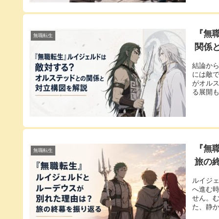
『無
無職転生
関係
結論か
には敵
がオル
る展開も
『無
無職転生
旅の
ルイジ
へ進む
せん。
た、静か