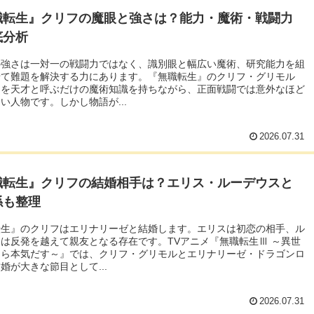
職転生』クリフの魔眼と強さは？能力・魔術・戦闘力
底分析
の強さは一対一の戦闘力ではなく、識別眼と幅広い魔術、研究能力を組
せて難題を解決する力にあります。『無職転生』のクリフ・グリモル
らを天才と呼ぶだけの魔術知識を持ちながら、正面戦闘では意外なほど
い人物です。しかし物語が...
2026.07.31
職転生』クリフの結婚相手は？エリス・ルーデウスと
係も整理
転生』のクリフはエリナリーゼと結婚します。エリスは初恋の相手、ル
は反発を越えて親友となる存在です。TVアニメ『無職転生Ⅲ ～異世
たら本気だす～』では、クリフ・グリモルとエリナリーゼ・ドラゴンロ
婚が大きな節目として...
2026.07.31