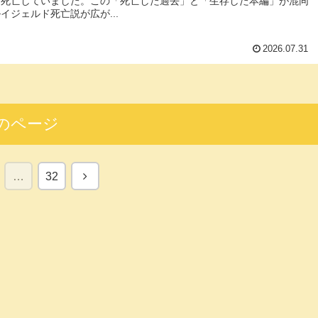
て死亡していました。この「死亡した過去」と「生存した本編」が混同
イジェルド死亡説が広が...
2026.07.31
のページ
次
…
32
へ