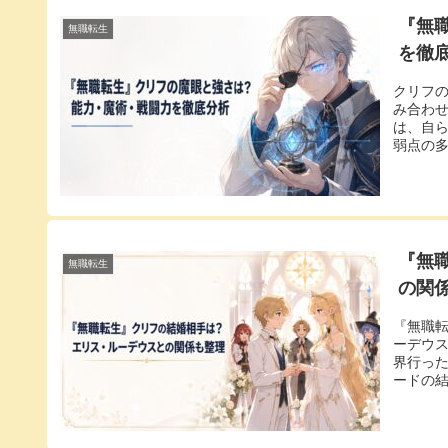
『無
無職転生
を徹
クリフ
み合わ
は、自
弱点の多
『無
無職転生
の関
『無職
ーデウス
界行っ
ードの結