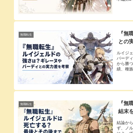
『無
無職転生
との
ルイジ
バーデ
から勝
績、種族
『無
無職転生
結末
結論か
ず、ノ