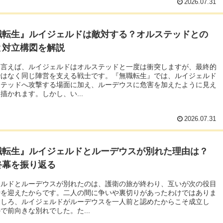
2026.07.31
職転生』ルイジェルドは敵対する？オルステッドとの
と対立構図を解説
ら言えば、ルイジェルドはオルステッドと一度は衝突しますが、最終的
ではなく同じ陣営を支える戦士です。『無職転生』では、ルイジェルド
ステッドへ攻撃する場面に加え、ルーデウスに危害を加えたように見え
描かれます。しかし、い...
2026.07.31
職転生』ルイジェルドとルーデウスが別れた理由は？
終幕を振り返る
ェルドとルーデウスが別れたのは、護衛の旅が終わり、互いが次の役目
時を迎えたからです。二人の間に争いや裏切りがあったわけではありま
むしろ、ルイジェルドがルーデウスを一人前と認めたからこそ成立し
で前向きな別れでした。た...