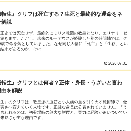
職転生』クリフは死亡する？生死と最終的な運命をネ
レ解説
は正史では死亡せず、最終的にミリス教団の教皇となり、エリナリーゼ
を築きます。ただし、未来のルーデウスが経験した別の時間軸では、ク
9歳で命を落としていました。なぜ同じ人物に「死亡」と「生存」とい
結末があるのか、その...
2026.07.31
職転生』クリフとは何者？正体・身長・うざいと言わ
理由を解説
転生』のクリフは、教皇派の血筋と小人族の血を引く天才魔術師で、傲
誠実さへ変えていく人物です。正確な身長は公表されていません。「う
と言われるのは、初登場時の尊大な態度と、実力に経験が追いついてい
未熟さが主な理由です。...