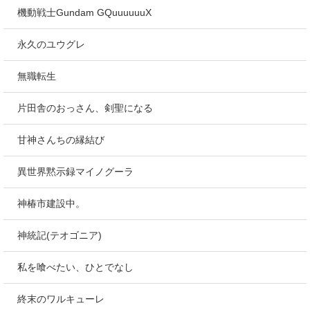
機動戦士Gundam GQuuuuuuX
永久のユウグレ
無職転生
片田舎のおっさん、剣聖になる
甘神さんちの縁結び
異世界黙示録マイノグーラ
神椿市建設中。
神統記(テオゴニア)
私を喰べたい、ひとでなし
終末のワルキューレ