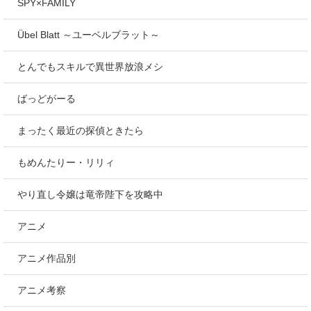
SPY×FAMILY
Übel Blatt ～ユーベルブラット～
とんでもスキルで異世界放浪メシ
ばっどがーる
まったく最近の探偵ときたら
もめんたりー・リリィ
やり直し令嬢は竜帝陛下を攻略中
アニメ
アニメ作品別
アニメ考察