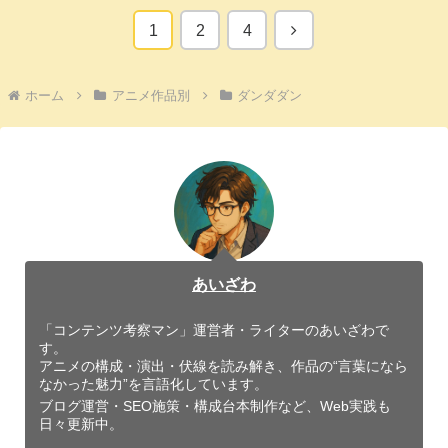
次
1
2
4
へ
ホーム
アニメ作品別
ダンダダン
あいざわ
「コンテンツ考察マン」運営者・ライターのあいざわで
す。
アニメの構成・演出・伏線を読み解き、作品の“言葉になら
なかった魅力”を言語化しています。
ブログ運営・SEO施策・構成台本制作など、Web実践も
日々更新中。