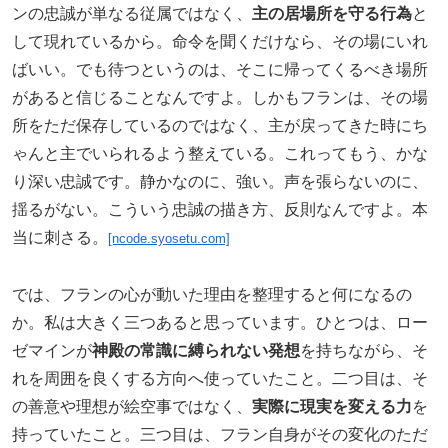
ンの忠誠が単なる従属ではなく、
主の居場所を守る行為
と
して現れているから。命令を聞くだけなら、その場にいれ
ばいい。でも待つというのは、そこに帰ってくるべき場所
があると信じることなんですよ。しかもフランは、その場
所をただ保存しているのではなく、主が戻ってきた時にち
ゃんと主でいられるよう整えている。これってもう、かな
り深い忠誠です。静かなのに、強い。声を張らないのに、
揺るがない。こういう忠誠の描き方、反則なんですよ。本
当に刺さる。
[ncode.syosetu.com]
では、フランの心が動いた理由を整理すると何になるの
か。私は大きく三つあると思っています。ひとつは、ロー
ゼマインが
神殿の常識に縛られない発想
を持ちながら、そ
れを周囲を良くする方向へ使っていたこと。二つ目は、そ
の善意や理想が絵空事ではなく、
実際に現実を変える力
を
持っていたこと。三つ目は、フラン自身がその変化のただ