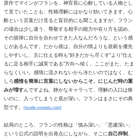
原作でマインがフランを、神官長に心酔している人物とし
て見ていたことも、性格理解にはかなり効いてきます。心
酔という言葉だけ見ると盲目的にも聞こえますが、フラン
の場合は少し違う。尊敬する相手の能力や在り方を認め、
その規律に自分を合わせてきた人なんだろうな、という感
じがあるんです。だから彼は、自分の情よりも規範を優先
しやすいし、主に仕える時も“好きだから尽くす”より“仕え
るに足る相手に誠実である”方向へ傾く。ここがまた、たま
らなくいい。感情に流されないから冷たいのではなく、む
しろ
感情を簡単に言葉にしないからこそ、にじんだ時の重
みが増す
んですよね。静かなキャラって、理解の入口は狭
いのに、入ってしまうと底が深い。フランはまさにその典
型です。
[ncode.syosetu.com]
結局のところ、フランの性格は「慎み深い」「思慮深い」
という公式の説明を出発点にしながら、そこに
自己抑制
、