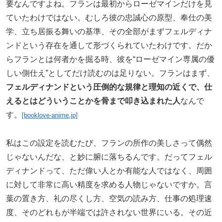
要なんですよね。フランは最初からローゼマインだけを見
ていたわけではない。むしろ彼の忠誠心の原型、奉仕の美
学、立ち居振る舞いの基準、その全部がまずフェルディナ
ンドという存在を通して形づくられていたわけです。だか
らフランとは何者かを掘る時、彼を“ローゼマイン専属の優
しい側仕え”としてだけ読むのは足りない。フランはまず、
フェルディナンドという圧倒的な規律と理知の近くで、仕
えるとはどういうことかを骨まで叩き込まれた人
なんで
す。
[booklove-anime.jp]
私はこの設定を読むたび、フランの所作の美しさって偶然
じゃないんだな、と妙に腑に落ちるんです。だってフェル
ディナンドって、ただ偉い人とか有能な人ではなく、周囲
に対して非常に高い精度を求める人物じゃないですか。言
葉の置き方、礼の尽くし方、空気の読み方、仕事の処理速
度、そのどれもが半端では許されない世界にいる。その近