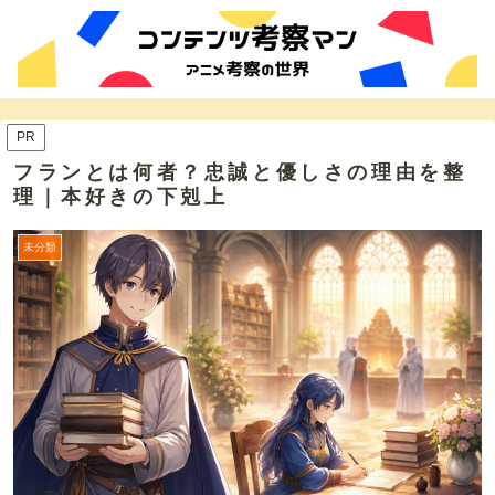
PR
フランとは何者？忠誠と優しさの理由を整
理｜本好きの下剋上
未分類