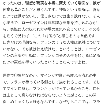
かったのは、
理想が現実を本当に変えていく場面を、彼が
何度も見たこと
だと思うんです。神殿という場所は、善意
だけでは動かないし、優しさだけでは生き残れない。そん
な場所で、ローゼマインは非常識な発想を持ち込みなが
ら、実際に人の扱われ方や場の空気を変えていく。その姿
を近くで見れば、“この主は違う”と感じるのは自然です。
口先だけの理想なら、フランのような人物は絶対について
いかない。でも彼は仕え続けた。ということは、ローゼマ
インの言葉や行動に、フランが自分の人生を預けるに足る
だけの実感を得ていったということなんですよね。
原作で印象的なのが、マインが神殿から離れる流れの中
で、フランが
待っている
側として描かれることです。そし
てマイン自身も、フランたちが待っているからこそ、自分
は主として戻らなければならないように感じる。この関
係、めちゃくちゃ好きなんです。なぜならここでは、フラ