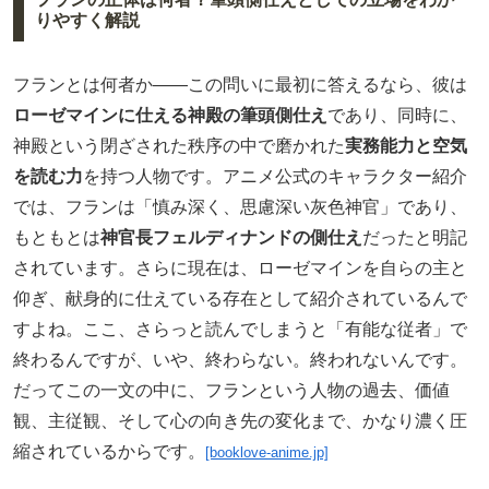
りやすく解説
フランとは何者か――この問いに最初に答えるなら、彼は
ローゼマインに仕える神殿の筆頭側仕え
であり、同時に、
神殿という閉ざされた秩序の中で磨かれた
実務能力と空気
を読む力
を持つ人物です。アニメ公式のキャラクター紹介
では、フランは「慎み深く、思慮深い灰色神官」であり、
もともとは
神官長フェルディナンドの側仕え
だったと明記
されています。さらに現在は、ローゼマインを自らの主と
仰ぎ、献身的に仕えている存在として紹介されているんで
すよね。ここ、さらっと読んでしまうと「有能な従者」で
終わるんですが、いや、終わらない。終われないんです。
だってこの一文の中に、フランという人物の過去、価値
観、主従観、そして心の向き先の変化まで、かなり濃く圧
縮されているからです。
[booklove-anime.jp]