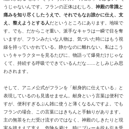
うじゃないんです。フランの正体はむしろ、
神殿の常識と
痛みを知り尽くしたうえで、それでもなお誰かに仕え、支
え、整えようとする人
だというところにあります。地味で
す。でも、だからこそ重い。派手なキャラは一瞬で目を奪
いますが、フランみたいな人物は、気づいた時にはもう視
線を持っていかれている。静かなのに離れない。私はこう
いうキャラクターを見るたびに、物語って爆発だけじゃな
くて、持続する呼吸でできているんだな……としみじみ思
わされます。
そして、アニメ公式がフランを「献身的に仕えている」と
表現しているのも見逃せません。献身という言葉は便利で
すが、便利すぎるぶん雑に使うと薄くなるんですよ。でも
フランの場合、この言葉にはきちんと手触りがあります。
主の無茶をただ受け流すのではなく、神殿のしきたりと現
実を踏まえて支え、危険を避け、時にブレーキ役も引き受