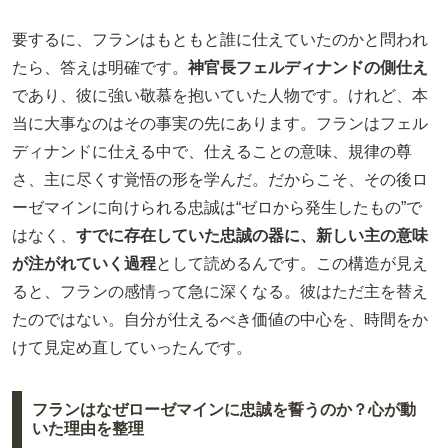
要するに、フランはもともと誰に仕えていたのかと問われ
たら、答えは明確です。
神官長フェルディナンドの側仕え
であり、彼に強い敬慕を抱いていた人物です。けれど、本
当に大事なのはその事実の先にあります。フランはフェル
ディナンドに仕える中で、仕えることの意味、規律の尊
さ、主に尽くす覚悟の形を学んだ。だからこそ、その後ロ
ーゼマインに向けられる忠誠は“ゼロから発生したもの”で
はなく、
すでに存在していた忠誠の器に、新しい主の意味
が注がれていく過程
として読めるんです。この構造が見え
ると、フランの感情って急に深くなる。彼はただ主を替え
たのではない。自分が仕えるべき価値の中心を、時間をか
けて見定め直していったんです。
フランはなぜローゼマインに忠誠を誓うのか？心が動
いた理由を整理