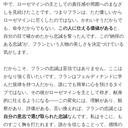
中で、ローゼマインの主としての責任感や周囲へのまなざ
しを見続けたことです。つまりフランは、ただ優しいから
ローゼマインに尽くしたのではない。かわいそうだからで
も、命令だからでもない。
この人に仕える価値がある
と、
自分の目で確かめたから忠誠を誓ったんです。この“納得の
ある忠誠”が、フランという人物の美しさを決定づけている
気がします。
だからこそ、フランの忠誠は盲信ではありません。ここは
かなり強く言いたいです。フランはフェルディナンドに学
んだ規律を持つ人だから、誰にでも簡単に心を預けるタイ
プではない。その彼がローゼマインを主として仰ぎ、献身
的に仕えるようになる――この変化には、理解があり、観
察があり、評価がある。言い換えれば、フランの忠誠とは
自分の意志で選び取られた忠誠
なんです。私はそこに、も
のすごく胸を打たれます。誰かを信じることって、感情の