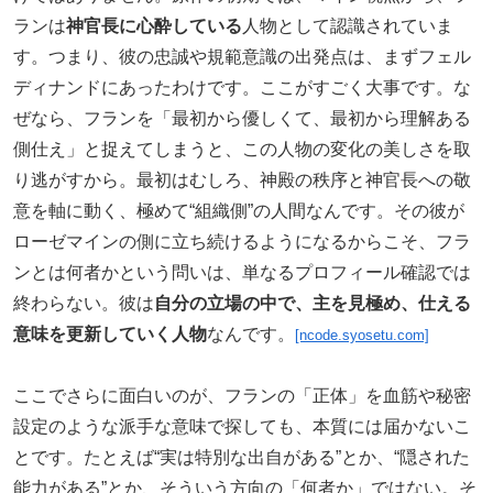
ランは
神官長に心酔している
人物として認識されていま
す。つまり、彼の忠誠や規範意識の出発点は、まずフェル
ディナンドにあったわけです。ここがすごく大事です。な
ぜなら、フランを「最初から優しくて、最初から理解ある
側仕え」と捉えてしまうと、この人物の変化の美しさを取
り逃がすから。最初はむしろ、神殿の秩序と神官長への敬
意を軸に動く、極めて“組織側”の人間なんです。その彼が
ローゼマインの側に立ち続けるようになるからこそ、フラ
ンとは何者かという問いは、単なるプロフィール確認では
終わらない。彼は
自分の立場の中で、主を見極め、仕える
意味を更新していく人物
なんです。
[ncode.syosetu.com]
ここでさらに面白いのが、フランの「正体」を血筋や秘密
設定のような派手な意味で探しても、本質には届かないこ
とです。たとえば“実は特別な出自がある”とか、“隠された
能力がある”とか、そういう方向の「何者か」ではない。そ