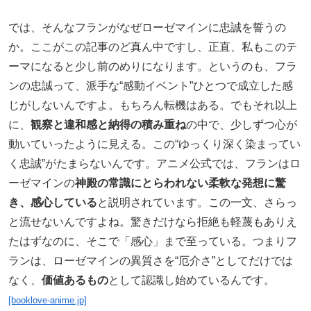
では、そんなフランがなぜローゼマインに忠誠を誓うの
か。ここがこの記事のど真ん中ですし、正直、私もこのテ
ーマになると少し前のめりになります。というのも、フラ
ンの忠誠って、派手な“感動イベント”ひとつで成立した感
じがしないんですよ。もちろん転機はある。でもそれ以上
に、
観察と違和感と納得の積み重ね
の中で、少しずつ心が
動いていったように見える。この“ゆっくり深く染まってい
く忠誠”がたまらないんです。アニメ公式では、フランはロ
ーゼマインの
神殿の常識にとらわれない柔軟な発想に驚
き、感心している
と説明されています。この一文、さらっ
と流せないんですよね。驚きだけなら拒絶も軽蔑もありえ
たはずなのに、そこで「感心」まで至っている。つまりフ
ランは、ローゼマインの異質さを“厄介さ”としてだけでは
なく、
価値あるもの
として認識し始めているんです。
[booklove-anime.jp]