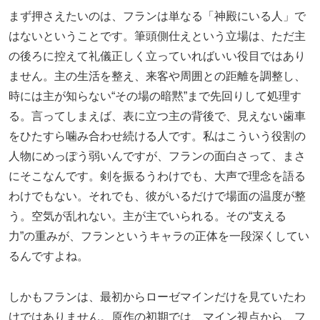
まず押さえたいのは、フランは単なる「神殿にいる人」で
はないということです。筆頭側仕えという立場は、ただ主
の後ろに控えて礼儀正しく立っていればいい役目ではあり
ません。主の生活を整え、来客や周囲との距離を調整し、
時には主が知らない“その場の暗黙”まで先回りして処理す
る。言ってしまえば、表に立つ主の背後で、見えない歯車
をひたすら噛み合わせ続ける人です。私はこういう役割の
人物にめっぽう弱いんですが、フランの面白さって、まさ
にそこなんです。剣を振るうわけでも、大声で理念を語る
わけでもない。それでも、彼がいるだけで場面の温度が整
う。空気が乱れない。主が主でいられる。その“支える
力”の重みが、フランというキャラの正体を一段深くしてい
るんですよね。
しかもフランは、最初からローゼマインだけを見ていたわ
けではありません。原作の初期では、マイン視点から、フ