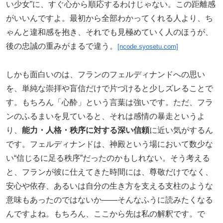
い少女”に、すぐ心から順応するわけじゃない。この距離感
がいいんですよ。最初から全部わかってくれる人より、ち
ゃんと違和感を抱き、それでも見極めていく人のほうが、
後の忠誠の重みがまるで違う。
[ncode.syosetu.com]
しかも面白いのは、フランのフェルディナンドへの思い
を、単純な崇拝や盲信だけで片づけると少しズレることで
す。もちろん「心酔」という言葉は強いです。ただ、フラ
ンのふるまいを見ていると、それは感情の暴走というよ
り、
能力・人格・秩序に対する深い信頼
に近い気がするん
です。フェルディナンドは、神殿という場において数少な
い“信じるに足る秩序”だったのかもしれない。そう考える
と、フランが彼に仕えてきた時間には、尊敬だけでなく、
安心や依存、あるいは自分の生き方を支える支柱のような
意味もあったのではないか――そんなふうに読みたくなる
んですよね。もちろん、ここから先は私の解釈です。で