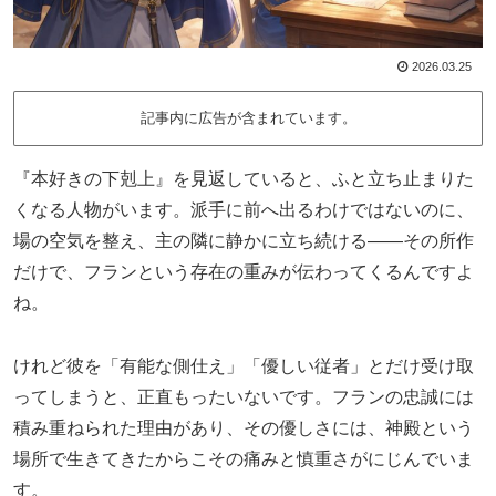
2026.03.25
記事内に広告が含まれています。
『本好きの下剋上』を見返していると、ふと立ち止まりた
くなる人物がいます。派手に前へ出るわけではないのに、
場の空気を整え、主の隣に静かに立ち続ける――その所作
だけで、フランという存在の重みが伝わってくるんですよ
ね。
けれど彼を「有能な側仕え」「優しい従者」とだけ受け取
ってしまうと、正直もったいないです。フランの忠誠には
積み重ねられた理由があり、その優しさには、神殿という
場所で生きてきたからこその痛みと慎重さがにじんでいま
す。