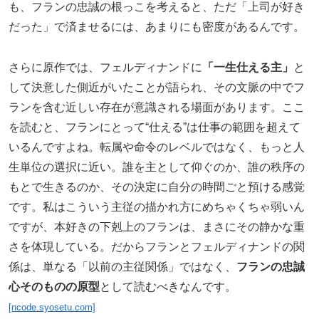
も、フランの忠誠の根っこを考えると、ただ「上司が好き
だった」で済ませるには、あまりにも密度があるんです。
さらに原作では、フェルディナンドに
「一生仕える主」
と
して決意した側近がいたことが語られ、その文脈の中でフ
ランを含む近しい存在が意識される場面があります。ここ
を読むと、フランにとって“仕える”は仕事の範囲を超えて
いるんですよね。転属や命令のレベルではなく、もっと人
生単位の選択に近い。誰を主として仰ぐのか、誰の秩序の
もとで生きるのか、その決定に自分の時間ごと預ける感覚
です。私はこういう主従の描かれ方にめちゃくちゃ弱いん
ですが、本好きの下剋上のフランは、まさにその静かな重
さを体現している。だからフランとフェルディナンドの関
係は、単なる「以前の主従関係」ではなく、
フランの忠誠
心そのものの原型
として読むべきなんです。
[ncode.syosetu.com]