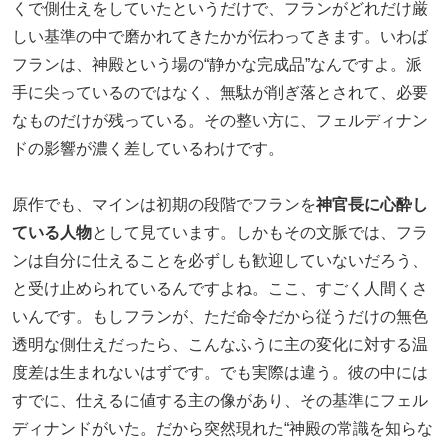
くで側仕えをしていたというだけで、フランがどれだけ厳
しい基準の中で磨かれてきたかが伝わってきます。いわば
フランは、神殿という場の“静かな完成品”なんですよ。派
手に尖っているのではなく、無駄が削ぎ落とされて、必要
なものだけが残っている。その整い方に、フェルディナン
ドの影響が濃く差しているわけです。
原作でも、マインは初期の段階でフランを
神官長に心酔し
ている人物
として見ています。しかもその文脈では、フラ
ンは自分に仕えることを必ずしも歓迎していないだろう、
と受け止められているんですよね。ここ、すごく人間くさ
いんです。もしフランが、ただ命令だから従うだけの無色
透明な側仕えだったら、こんなふうに主の変化に対する温
度差は生まれないはずです。でも実際は違う。彼の中には
すでに、仕えるに値する主の像があり、その基準にフェル
ディナンドがいた。だから突然現れた“神殿の常識を知らな