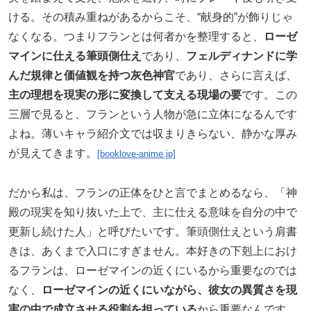
ける。その積み重ねがあるからこそ、“献身的”が飾りじゃ
なくなる。つまりフランとは何者かを整理すると、
ローゼ
マインに仕える筆頭側仕え
であり、
フェルディナンドに学
んだ規律と価値観を持つ灰色神官
であり、さらに言えば、
主の理想を現実の形に変換して支える現場の要
です。この
三層で見ると、フランという人物が急に立体になるんです
よね。薄いキャラ紹介文では収まりきらない、静かな厚み
が見えてきます。
[booklove-anime.jp]
だから私は、フランの正体をひと言でまとめるなら、「神
殿の現実を知り抜いた上で、主に仕える意味を自分の中で
更新し続けた人」と呼びたいです。筆頭側仕えという肩書
きは、あくまで入口にすぎません。本好きの下剋上におけ
るフランは、ローゼマインの近くにいるから重要なのでは
なく、
ローゼマインの近くにいながら、彼女の異質さを現
実の中で成立させる役割を担っている
から重要なんです。