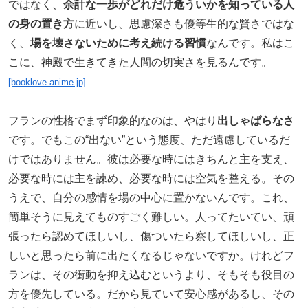
ではなく、
余計な一歩がどれだけ危ういかを知っている人
の身の置き方
に近いし、思慮深さも優等生的な賢さではな
く、
場を壊さないために考え続ける習慣
なんです。私はこ
こに、神殿で生きてきた人間の切実さを見るんです。
[booklove-anime.jp]
フランの性格でまず印象的なのは、やはり
出しゃばらなさ
です。でもこの“出ない”という態度、ただ遠慮しているだ
けではありません。彼は必要な時にはきちんと主を支え、
必要な時には主を諫め、必要な時には空気を整える。その
うえで、自分の感情を場の中心に置かないんです。これ、
簡単そうに見えてものすごく難しい。人ってたいてい、頑
張ったら認めてほしいし、傷ついたら察してほしいし、正
しいと思ったら前に出たくなるじゃないですか。けれどフ
ランは、その衝動を抑え込むというより、そもそも役目の
方を優先している。だから見ていて安心感があるし、その