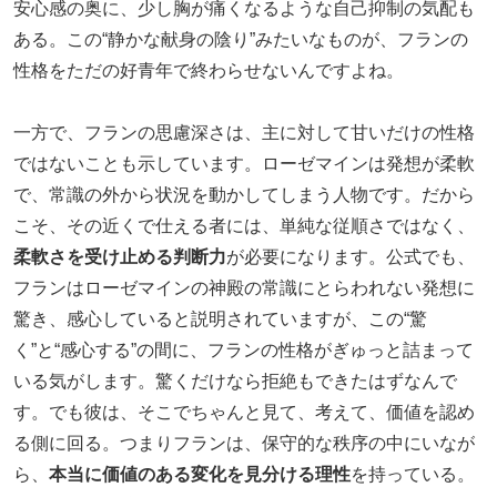
安心感の奥に、少し胸が痛くなるような自己抑制の気配も
ある。この“静かな献身の陰り”みたいなものが、フランの
性格をただの好青年で終わらせないんですよね。
一方で、フランの思慮深さは、主に対して甘いだけの性格
ではないことも示しています。ローゼマインは発想が柔軟
で、常識の外から状況を動かしてしまう人物です。だから
こそ、その近くで仕える者には、単純な従順さではなく、
柔軟さを受け止める判断力
が必要になります。公式でも、
フランはローゼマインの神殿の常識にとらわれない発想に
驚き、感心していると説明されていますが、この“驚
く”と“感心する”の間に、フランの性格がぎゅっと詰まって
いる気がします。驚くだけなら拒絶もできたはずなんで
す。でも彼は、そこでちゃんと見て、考えて、価値を認め
る側に回る。つまりフランは、保守的な秩序の中にいなが
ら、
本当に価値のある変化を見分ける理性
を持っている。