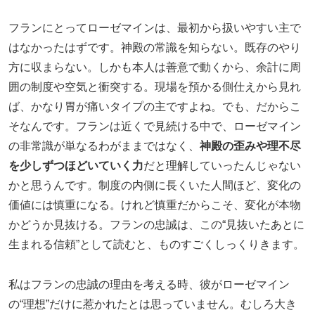
フランにとってローゼマインは、最初から扱いやすい主で
はなかったはずです。神殿の常識を知らない。既存のやり
方に収まらない。しかも本人は善意で動くから、余計に周
囲の制度や空気と衝突する。現場を預かる側仕えから見れ
ば、かなり胃が痛いタイプの主ですよね。でも、だからこ
そなんです。フランは近くで見続ける中で、ローゼマイン
の非常識が単なるわがままではなく、
神殿の歪みや理不尽
を少しずつほどいていく力
だと理解していったんじゃない
かと思うんです。制度の内側に長くいた人間ほど、変化の
価値には慎重になる。けれど慎重だからこそ、変化が本物
かどうか見抜ける。フランの忠誠は、この“見抜いたあとに
生まれる信頼”として読むと、ものすごくしっくりきます。
私はフランの忠誠の理由を考える時、彼がローゼマイン
の“理想”だけに惹かれたとは思っていません。むしろ大き