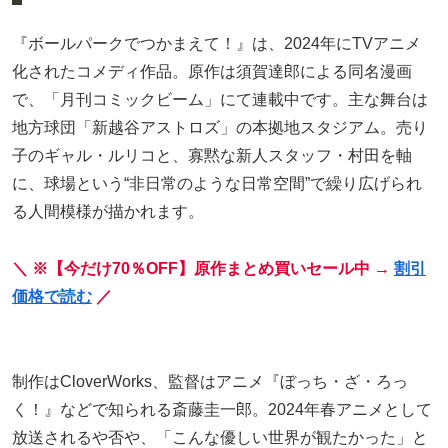
『ボールパークでつかまえて！』は、2024年にTVアニメ
化されたコメディ作品。原作は須賀達郎による同名漫画
で、「月刊コミックビーム」にて連載中です。主な舞台は
地方球団「新越谷アストロズ」の本拠地スタジアム。売り
子のギャル・ルリコと、寡黙な新人スタッフ・村田を軸
に、球場という“非日常のような日常空間”で繰り広げられ
る人間模様が描かれます。
＼ ※【今だけ70％OFF】原作まとめ買いセール中 →
割引
価格で読む
／
制作はCloverWorks、監督はアニメ『ぼっち・ざ・ろっ
く！』などで知られる斎藤圭一郎。2024年春アニメとして
放送されるや否や、「こんな優しい世界が観たかった」と