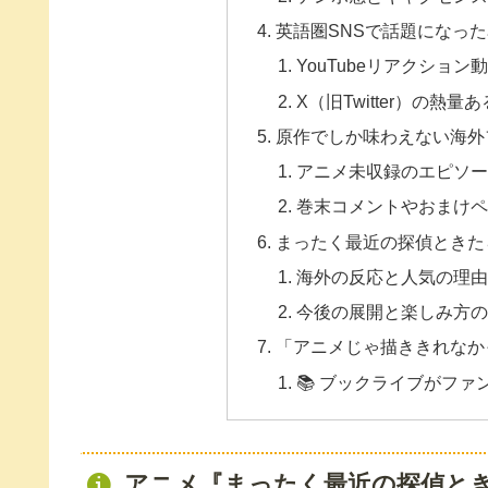
英語圏SNSで話題になっ
YouTubeリアクショ
X（旧Twitter）の熱量
原作でしか味わえない海外
アニメ未収録のエピソ
巻末コメントやおまけ
まったく最近の探偵ときた
海外の反応と人気の理
今後の展開と楽しみ方
「アニメじゃ描ききれなか
📚 ブックライブがフ
アニメ『まったく最近の探偵と