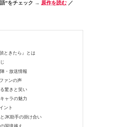
語”をチェック →
原作を読む
／
偵ときたら』とは
すじ
優陣・放送情報
ファンの声
える驚きと笑い
るキャラの魅力
イント
とJK助手の掛け合い
スの国境越え