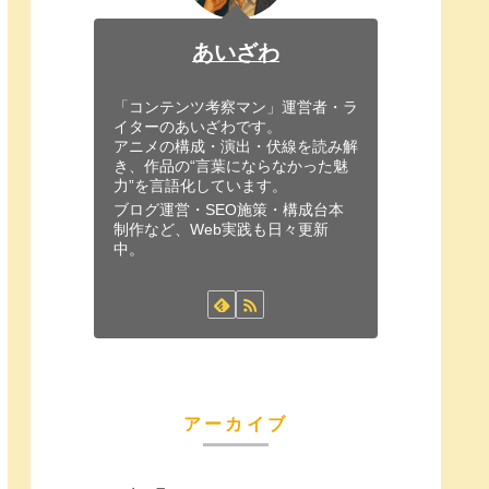
あいざわ
「コンテンツ考察マン」運営者・ラ
イターのあいざわです。
アニメの構成・演出・伏線を読み解
き、作品の“言葉にならなかった魅
力”を言語化しています。
ブログ運営・SEO施策・構成台本
制作など、Web実践も日々更新
中。
アーカイブ