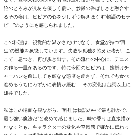
餡のとろみが具材を優しく覆い、炒飯の香ばしさと融合す
るその姿は、ビビアの心を少しずつ解きほぐす“物語のセラ
ピー”のようにも感じられました。
この料理は、視覚的な温かさだけでなく、食堂が持つ“再
生”の機能を象徴しています。失敗や孤独を抱えた者が、こ
こで一息つき、再び歩き出す。その流れの中心に、デニス
の作る一皿があるのです。特に今回のビビアは、餡掛けチ
ャーハンを前にしても頑なな態度を崩さず、それでも食べ
進めるうちにわずかに表情が緩む──その変化は台詞以上に
雄弁でした。
私はこの場面を観ながら、“料理は物語の中で最も静かで、
最も強い魔法だ”と改めて感じました。味や香りは直接描か
れなくとも、キャラクターの変化や空気感で確かに伝わっ