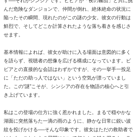
す──それがシンシアです。ビビアが「夜の霧団」と共に挑
んだ危険なダンジョンで、仲間が倒れ、絶体絶命の状況に
陥ったその瞬間、現れたのがこの謎の少女。彼女の行動は
鮮烈で、そしてどこか計算されたような落ち着きを感じさ
せます。
基本情報によれば、彼女が助けに入る場面は意図的に多く
を語らず、視聴者の想像を広げる構成になっています。ビ
ビアとの直接的な会話はわずかですが、その一挙手一投足
に「ただの助っ人ではない」という空気が漂っていまし
た。この“謎”こそが、シンシアの存在を物語の核心へと引
き上げています。
私はこの登場の仕方に強く惹かれました。まるで穏やかな
湖面に突然落ちた一滴の雨のように、静かな日常に鋭い波
紋を投げかける──そんな印象です。彼女はただの救助者で