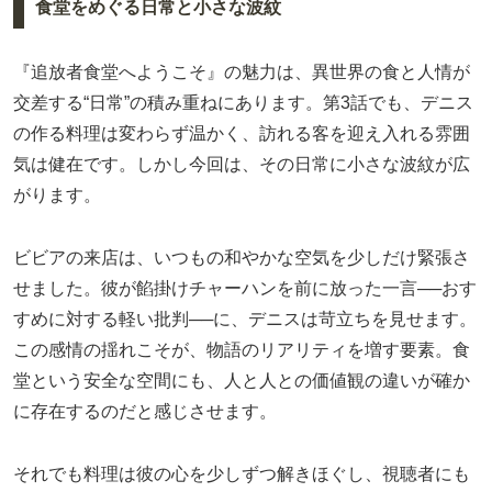
食堂をめぐる日常と小さな波紋
『追放者食堂へようこそ』の魅力は、異世界の食と人情が
交差する“日常”の積み重ねにあります。第3話でも、デニス
の作る料理は変わらず温かく、訪れる客を迎え入れる雰囲
気は健在です。しかし今回は、その日常に小さな波紋が広
がります。
ビビアの来店は、いつもの和やかな空気を少しだけ緊張さ
せました。彼が餡掛けチャーハンを前に放った一言──おす
すめに対する軽い批判──に、デニスは苛立ちを見せます。
この感情の揺れこそが、物語のリアリティを増す要素。食
堂という安全な空間にも、人と人との価値観の違いが確か
に存在するのだと感じさせます。
それでも料理は彼の心を少しずつ解きほぐし、視聴者にも