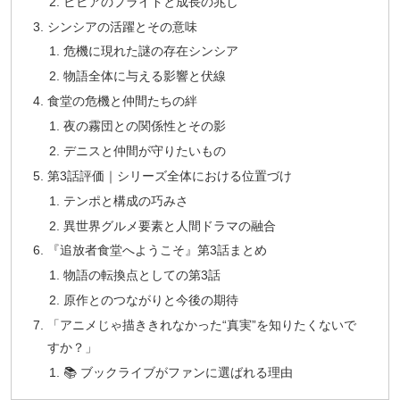
ビビアのプライドと成長の兆し
シンシアの活躍とその意味
危機に現れた謎の存在シンシア
物語全体に与える影響と伏線
食堂の危機と仲間たちの絆
夜の霧団との関係性とその影
デニスと仲間が守りたいもの
第3話評価｜シリーズ全体における位置づけ
テンポと構成の巧みさ
異世界グルメ要素と人間ドラマの融合
『追放者食堂へようこそ』第3話まとめ
物語の転換点としての第3話
原作とのつながりと今後の期待
「アニメじゃ描ききれなかった“真実”を知りたくないで
すか？」
📚 ブックライブがファンに選ばれる理由