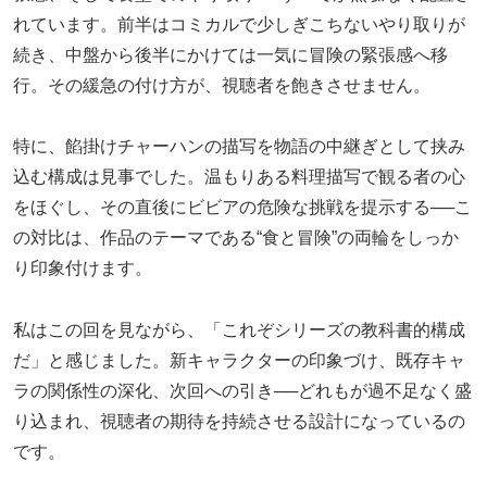
れています。前半はコミカルで少しぎこちないやり取りが
続き、中盤から後半にかけては一気に冒険の緊張感へ移
行。その緩急の付け方が、視聴者を飽きさせません。
特に、餡掛けチャーハンの描写を物語の中継ぎとして挟み
込む構成は見事でした。温もりある料理描写で観る者の心
をほぐし、その直後にビビアの危険な挑戦を提示する──こ
の対比は、作品のテーマである“食と冒険”の両輪をしっか
り印象付けます。
私はこの回を見ながら、「これぞシリーズの教科書的構成
だ」と感じました。新キャラクターの印象づけ、既存キャ
ラの関係性の深化、次回への引き──どれもが過不足なく盛
り込まれ、視聴者の期待を持続させる設計になっているの
です。