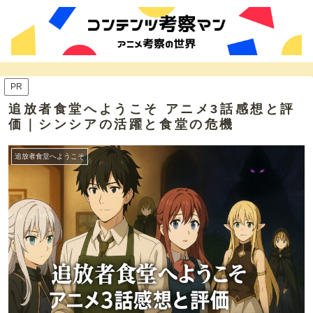
PR
追放者食堂へようこそ アニメ3話感想と評
価｜シンシアの活躍と食堂の危機
追放者食堂へようこそ