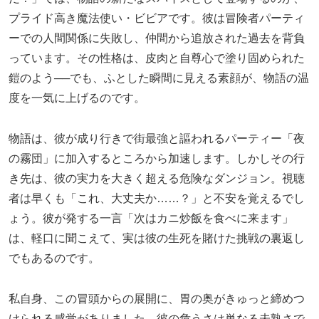
プライド高き魔法使い・ビビアです。彼は冒険者パーティ
ーでの人間関係に失敗し、仲間から追放された過去を背負
っています。その性格は、皮肉と自尊心で塗り固められた
鎧のよう──でも、ふとした瞬間に見える素顔が、物語の温
度を一気に上げるのです。
物語は、彼が成り行きで街最強と謳われるパーティー「夜
の霧団」に加入するところから加速します。しかしその行
き先は、彼の実力を大きく超える危険なダンジョン。視聴
者は早くも「これ、大丈夫か……？」と不安を覚えるでし
ょう。彼が発する一言「次はカニ炒飯を食べに来ます」
は、軽口に聞こえて、実は彼の生死を賭けた挑戦の裏返し
でもあるのです。
私自身、この冒頭からの展開に、胃の奥がきゅっと締めつ
けられる感覚がありました。彼の危うさは単なる未熟さで