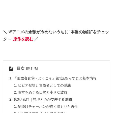
＼ ※アニメの余韻が冷めないうちに“本当の物語”をチェッ
ク →
原作を読む
／
目次
『追放者食堂へようこそ』第3話あらすじと基本情報
ビビア登場と冒険者としての試練
食堂をめぐる日常と小さな波紋
第3話感想｜料理と心が交差する瞬間
餡掛けチャーハンが描く温もりと再生