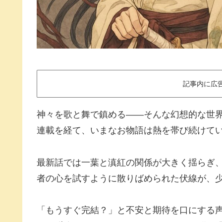
記事内に広
神々を歌と舞で鎮める――そんな幻想的な世界
連載を経て、いまなお物語は熱を帯び続けて
最新話では一葉と滇紅の関係が大きく揺らぎ、
者の心を試すように散りばめられた伏線が、
「もうすぐ完結？」と不安と期待を口にする声