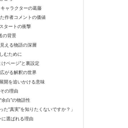
とキャラクターの葛藤
れた作者コメントの価値
スタートの衝撃
送の背景
ら見える物語の深層
しむために
まけページ”と裏設定
で広がる解釈の世界
展開を追いかける意味
、その理由
“余白”の物語性
った“真実”を知りたくないですか？」
ァンに選ばれる理由