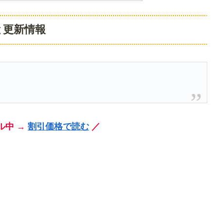
と更新情報
ル中 →
割引価格で読む
／