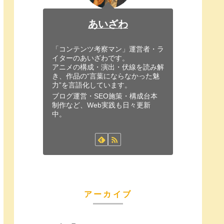
あいざわ
「コンテンツ考察マン」運営者・ラ
イターのあいざわです。
アニメの構成・演出・伏線を読み解
き、作品の“言葉にならなかった魅
力”を言語化しています。
ブログ運営・SEO施策・構成台本
制作など、Web実践も日々更新
中。
アーカイブ