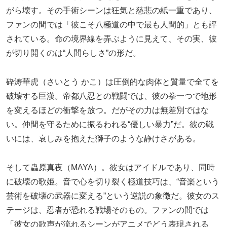
がら壊す。その手術シーンは狂気と慈悲の紙一重であり、
ファンの間では「彼こそ八極道の中で最も人間的」とも評
されている。命の境界線を弄ぶように見えて、その実、彼
が切り開くのは“人間らしさ”の形だ。
砕涛華虎（さいとう かこ）は圧倒的な肉体と質量で全てを
破壊する巨漢。帝都八忍との戦闘では、彼の拳一つで地形
を変えるほどの衝撃を放つ。だがその力は無差別ではな
い。仲間を守るために振るわれる“優しい暴力”だ。彼の戦
いには、哀しみを抱えた獅子のような静けさがある。
そして蟲原真夜（MAYA）。彼女はアイドルであり、同時
に破壊の歌姫。音で心を切り裂く極道技巧は、“音楽という
芸術を破壊の武器に変える”という逆説の象徴だ。彼女のス
テージは、忍者が恐れる戦場そのもの。ファンの間では
「彼女の歌声が流れるシーンがアニメでどう表現される