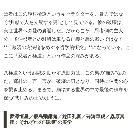
筆者はこの輝村極道というキャラクターを、暴力ではな
く“共感で人を支配する男”として見ている。彼の破壊は、
実は世界への愛の裏返しだ。だからこそ、忍者側の主人
公・多仲忍者との対峙は単なる正義と悪の戦いではなく、
**「救済の方法論をめぐる哲学的衝突」**になっている。こ
こに『忍者と極道』という作品の深みがある。
八極道という組織を動かす原動力は、この男の“痛み”なの
だ。輝村の一言一言が、破壊の刃となり、同時に仲間の心
を繋ぎ止める。まるで、崩壊する世界の中で最後の秩序を
保つ“悲しみの王”のように。
夢澤恒星／殺島飛露鬼／繰田孔富／砕涛華虎／蟲原真
夜：それぞれの“破壊”の美学