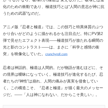
化のための衝動であり、極道技巧とは“人間の意志が神に抗
うための武器”なのだ。
アニメ版『忍者と極道』では、この技巧と特異体質のぶつ
かり合いがどのように描かれるかも注目点だ。特にPV第2
弾で見せたエフェクト表現――極道技巧が放たれる瞬間の
光と影のコントラスト――は、まさに「科学と感情の衝
突」を映像化していた。
crunchyroll.com
忍者は神話的、極道は人間的。だが物語が進むほどに、そ
の境界は曖昧になっていく。極道技巧が進化するたび、忍
者たちの“神性”は崩れ、人間の痛みが真実を侵食してい
く。この構造こそ、『忍者と極道』が描く最大のメッセー
ジだ。――「人は神になれない、だからこそ美しい」。