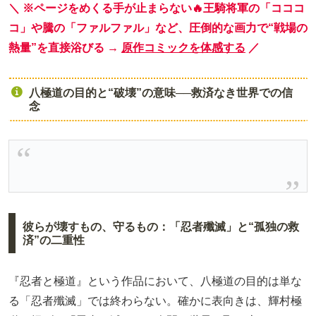
＼ ※ページをめくる手が止まらない🔥王騎将軍の「コココ
コ」や騰の「ファルファル」など、圧倒的な画力で“戦場の
熱量”を直接浴びる →
原作コミックを体感する
／
八極道の目的と“破壊”の意味──救済なき世界での信
念
彼らが壊すもの、守るもの：「忍者殲滅」と“孤独の救
済”の二重性
『忍者と極道』という作品において、八極道の目的は単な
る「忍者殲滅」では終わらない。確かに表向きは、輝村極