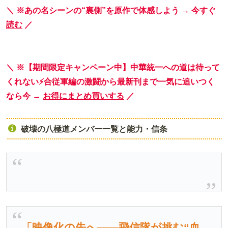
＼ ※あの名シーンの“裏側”を原作で体感しよう →
今すぐ
読む
／
＼ ※【期間限定キャンペーン中】中華統一への道は待って
くれない⚡合従軍編の激闘から最新刊まで一気に追いつく
なら今 →
お得にまとめ買いする
／
破壊の八極道メンバー一覧と能力・信条
「映像化の先へ――飛信隊が挑む“血