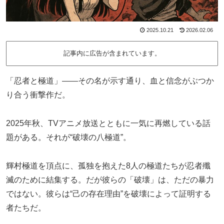
2025.10.21
2026.02.06
記事内に広告が含まれています。
「忍者と極道」――その名が示す通り、血と信念がぶつか
り合う衝撃作だ。
2025年秋、TVアニメ放送とともに一気に再燃している話
題がある。それが“破壊の八極道”。
輝村極道を頂点に、孤独を抱えた8人の極道たちが忍者殲
滅のために結集する。だが彼らの「破壊」は、ただの暴力
ではない。彼らは“己の存在理由”を破壊によって証明する
者たちだ。