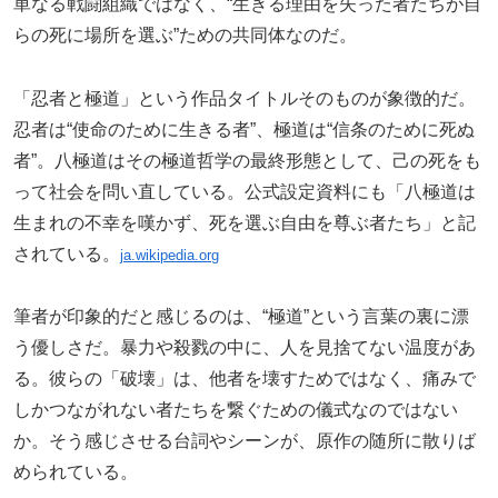
単なる戦闘組織ではなく、“生きる理由を失った者たちが自
らの死に場所を選ぶ”ための共同体なのだ。
「忍者と極道」という作品タイトルそのものが象徴的だ。
忍者は“使命のために生きる者”、極道は“信条のために死ぬ
者”。八極道はその極道哲学の最終形態として、己の死をも
って社会を問い直している。公式設定資料にも「八極道は
生まれの不幸を嘆かず、死を選ぶ自由を尊ぶ者たち」と記
されている。
ja.wikipedia.org
筆者が印象的だと感じるのは、“極道”という言葉の裏に漂
う優しさだ。暴力や殺戮の中に、人を見捨てない温度があ
る。彼らの「破壊」は、他者を壊すためではなく、痛みで
しかつながれない者たちを繋ぐための儀式なのではない
か。そう感じさせる台詞やシーンが、原作の随所に散りば
められている。