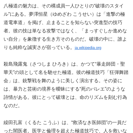
八極道の魅力は、その構成員一人ひとりの“破壊のスタイ
ル”にある。夢澤恒星（ゆめざわ こうせい）は「進撃の極
道電車道」を掲げ、止まることを知らない突進型の技巧
者。彼の技は単なる攻撃ではなく、「まっすぐしか進めな
い自分」を象徴する生き方そのものだ。破壊の中に、誰よ
りも純粋な誠実さが宿っている。
ja.wikipedia.org
殺島飛露鬼（さつしま ひろき）は、かつて“暴走師団・聖
華天”の頭として名を馳せた極道。彼の極道技巧「狂弾舞踏
会」は、銃撃戦を舞のように美しく演出する。その姿に
は、暴力と芸術の境界を曖昧にする“死のバレエ”のような
詩情がある。彼にとって破壊とは、命のリズムを刻む行為
なのだ。
繰田孔富（くるた こうふ）は、“救済なき医師団”の一員だ
った闇医者。医学と倫理を超えた極道技巧で、人を救いな