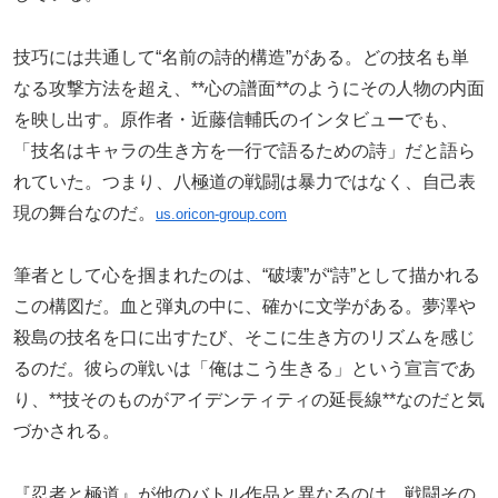
技巧には共通して“名前の詩的構造”がある。どの技名も単
なる攻撃方法を超え、**心の譜面**のようにその人物の内面
を映し出す。原作者・近藤信輔氏のインタビューでも、
「技名はキャラの生き方を一行で語るための詩」だと語ら
れていた。つまり、八極道の戦闘は暴力ではなく、自己表
現の舞台なのだ。
us.oricon-group.com
筆者として心を掴まれたのは、“破壊”が“詩”として描かれる
この構図だ。血と弾丸の中に、確かに文学がある。夢澤や
殺島の技名を口に出すたび、そこに生き方のリズムを感じ
るのだ。彼らの戦いは「俺はこう生きる」という宣言であ
り、**技そのものがアイデンティティの延長線**なのだと気
づかされる。
『忍者と極道』が他のバトル作品と異なるのは、戦闘その