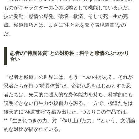
ものがキャラクターの心の比喩として機能している点だ。
技の発動＝感情の爆発、破壊＝救済、そして死＝生の完
成。極道技巧とは、まさに“生と死を繋ぐ表現装置”なの
だ。
忍者の“特異体質”との対称性：科学と感情のぶつかり
合い
『忍者と極道』の世界には、もう一つの柱がある。それが
忍者たちが持つ“特異体質”だ。帝都八忍をはじめとする忍
者たちは、先天的に超人的な身体能力を持ち、科学的にも
説明できない再生力や殺傷力を誇る。一方で、極道たちは
後天的に“極道技巧”を編み出した。つまりこの作品では、
**「生まれつきの力」対「作り上げた力」**という、文明論
的な対比が描かれている。