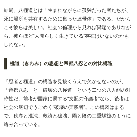
結局、八極道とは「生まれながらに孤独だった者たちが、
死に場所を共有するために集った連帯体」である。だから
こそ彼らは美しい。社会の倫理から見れば異端でありなが
ら、彼らほど“人間らしく生きている”存在はいないのかも
しれない。
極道（きわみ）の思想と帝都八忍との対比構造
『忍者と極道』の構造を見抜くうえで欠かせないのが、
「帝都八忍」と「破壊の八極道」という二つの八人組の対
称性だ。前者が国家に属する“支配の守護者”なら、後者は
社会の底辺でうごめく“破壊の実践者”。この構図はまる
で、秩序と混沌、救済と破壊、陽と陰の二重螺旋のように
絡み合っている。