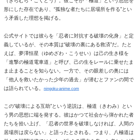
（きらむら・ごくどう）。彼こそが「極道」という思想を
形にした存在であり、“孤独な者たちに居場所を作る”とい
う矛盾した理想を掲げる。
公式サイトでは彼らを「忍者に対抗する破壊の化身」と定
義しているが、その本質は“破壊の裏にある救済”だ。たと
えば、夢澤恒星（ゆめざわ・こうせい）は己の生き様を
「進撃の極道電車道」と呼び、己の生をレールに乗せたま
ま止まることを知らない。一方で、その眼差しの奥には
「他人を救いたかった少年の過去」が潜むとファンの間で
は語られている。
ningoku-anime.com
この“破壊による互助”という逆説は、極道（きわみ）とい
う男の思想に端を発する。彼はかつて社会から弾かれた者
たちを拾い上げ、「忍者の世界を破壊しなければ、人間の
居場所は戻らない」と語ったとされる。つまり、八極道は