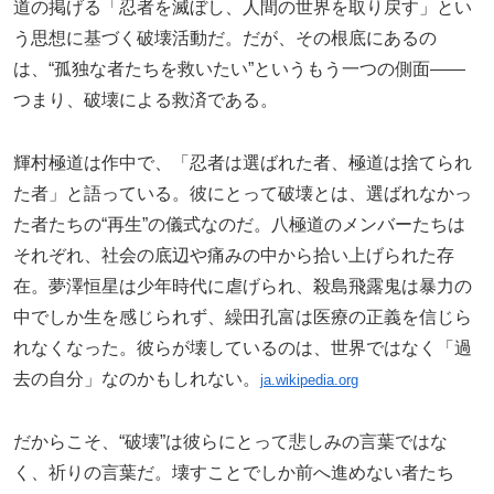
道の掲げる「忍者を滅ぼし、人間の世界を取り戻す」とい
う思想に基づく破壊活動だ。だが、その根底にあるの
は、“孤独な者たちを救いたい”というもう一つの側面――
つまり、破壊による救済である。
輝村極道は作中で、「忍者は選ばれた者、極道は捨てられ
た者」と語っている。彼にとって破壊とは、選ばれなかっ
た者たちの“再生”の儀式なのだ。八極道のメンバーたちは
それぞれ、社会の底辺や痛みの中から拾い上げられた存
在。夢澤恒星は少年時代に虐げられ、殺島飛露鬼は暴力の
中でしか生を感じられず、繰田孔富は医療の正義を信じら
れなくなった。彼らが壊しているのは、世界ではなく「過
去の自分」なのかもしれない。
ja.wikipedia.org
だからこそ、“破壊”は彼らにとって悲しみの言葉ではな
く、祈りの言葉だ。壊すことでしか前へ進めない者たち