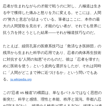
忍者が生まれながらの才能で戦うのに対し、八極道は生き
る中で獲得した痛みと怒りを力に変える。そこには、人間
の“努力と意志”が詰まっている。筆者はここに、本作の最
大の人間賛歌を見出す。才能のない者が、それでも世界に
抗う力を持とうとした結果――それが極道技巧なのだ。
たとえば、繰田孔富の医療系技巧は「救済なき医師団」の
残滓から生まれた科学の応用であり、忍者の肉体再生技術
に対抗する“人間の知恵”そのものだ。彼は「忍者を壊すた
めに医術を使う」という皮肉な選択をしたが、それは同時
に「人間がどこまで神に近づけるか」という問いでもあ
る。
ja.wikipedia.org
この“忍者 vs 極道”の構図は、単なるバトルではなく思想の
衝突だ。科学と感情、理性と本能、秩序と混沌。帝都八忍
が“守る力”なら、破壊の八極道は“変える力”だ。破壊とは進