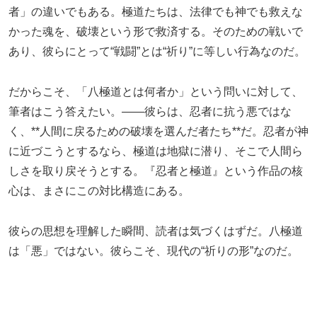
者」の違いでもある。極道たちは、法律でも神でも救えな
かった魂を、破壊という形で救済する。そのための戦いで
あり、彼らにとって“戦闘”とは“祈り”に等しい行為なのだ。
だからこそ、「八極道とは何者か」という問いに対して、
筆者はこう答えたい。――彼らは、忍者に抗う悪ではな
く、**人間に戻るための破壊を選んだ者たち**だ。忍者が神
に近づこうとするなら、極道は地獄に潜り、そこで人間ら
しさを取り戻そうとする。『忍者と極道』という作品の核
心は、まさにこの対比構造にある。
彼らの思想を理解した瞬間、読者は気づくはずだ。八極道
は「悪」ではない。彼らこそ、現代の“祈りの形”なのだ。