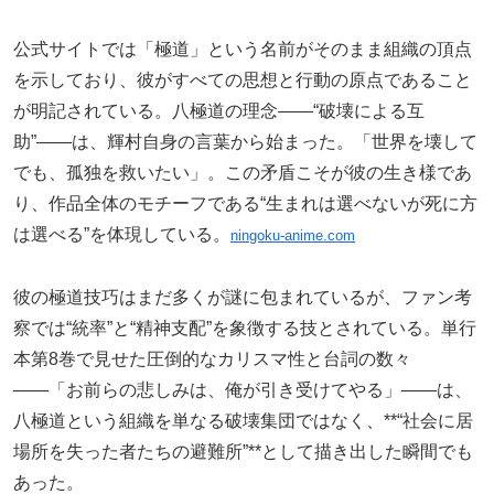
公式サイトでは「極道」という名前がそのまま組織の頂点
を示しており、彼がすべての思想と行動の原点であること
が明記されている。八極道の理念――“破壊による互
助”――は、輝村自身の言葉から始まった。「世界を壊して
でも、孤独を救いたい」。この矛盾こそが彼の生き様であ
り、作品全体のモチーフである“生まれは選べないが死に方
は選べる”を体現している。
ningoku-anime.com
彼の極道技巧はまだ多くが謎に包まれているが、ファン考
察では“統率”と“精神支配”を象徴する技とされている。単行
本第8巻で見せた圧倒的なカリスマ性と台詞の数々
――「お前らの悲しみは、俺が引き受けてやる」――は、
八極道という組織を単なる破壊集団ではなく、**“社会に居
場所を失った者たちの避難所”**として描き出した瞬間でも
あった。