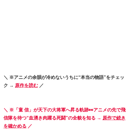
＼ ※アニメの余韻が冷めないうちに“本当の物語”をチェッ
ク →
原作を読む
／
＼ ※「童 信」が天下の大将軍へ昇る軌跡👀アニメの先で飛
信隊を待つ“血湧き肉躍る死闘”の全貌を知る →
原作で続き
を確かめる
／