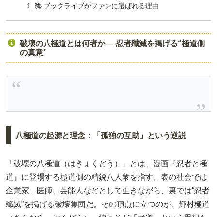
📚 ブックライブがファンに選ばれる理由
破壊の八極道とは何者か──忍者殲滅を掲げる“極道側
の真意”
八極道の起源と理念：「孤独の互助」という逆説
「破壊の八極道（はきょくどう）」とは、漫画『忍者と極
道』に登場する極道側の精鋭八人衆を指す。表の社会では
企業家、医師、芸能人などとして生きながら、裏では“忍者
殲滅”を掲げる破壊集団だ。その頂点に立つのが、輝村極道