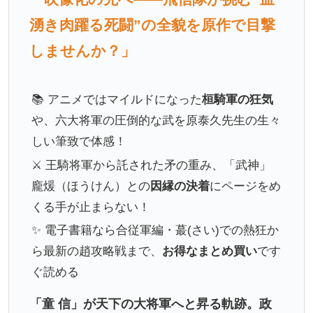
湧き肉躍る死闘”の全貌を原作で目撃
しませんか？」
📚 アニメではマイルドになった
桓騎軍の狂気
や、六大将軍の圧倒的な武を原泰久先生の生々
しい筆致で体感！
⚔ 王騎将軍から託された矛の重み、「武神」
龐煖（ほうけん）との
因縁の決着
にページをめ
くる手が止まらない！
✨ 電子書籍なら合従軍編・蕞(さい)での熱狂か
ら最新の趙攻略戦まで、
お得なまとめ買い
です
ぐ読める
「童 信」が天下の大将軍へと昇る軌跡。政