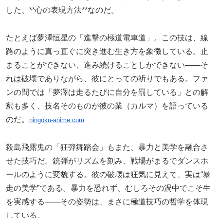
した、**心の表現方法**なのだ。
たとえば夢澤恒星の「進撃の極道電車道」。この技は、線
路のように真っ直ぐに突き進む生き方を象徴している。止
まることができない、進み続けることしかできない――そ
れは破壊でありながら、彼にとっての祈りでもある。ファ
ンの間では「夢澤は走るたびに自分を罰している」との解
釈も多く、技名そのものが彼の業（カルマ）を語っている
のだ。
ningoku-anime.com
殺島飛露鬼の「狂弾舞踏会」もまた、暴力と美学を融合さ
せた技巧だ。銃弾がリズムを刻み、戦場がまるでダンスホ
ールのように変貌する。彼の破壊は狂気に見えて、実は“暴
走の美学”である。暴力を恐れず、むしろその渦中でこそ生
を実感する――その姿勢は、まさに極道技巧の哲学を体現
している。