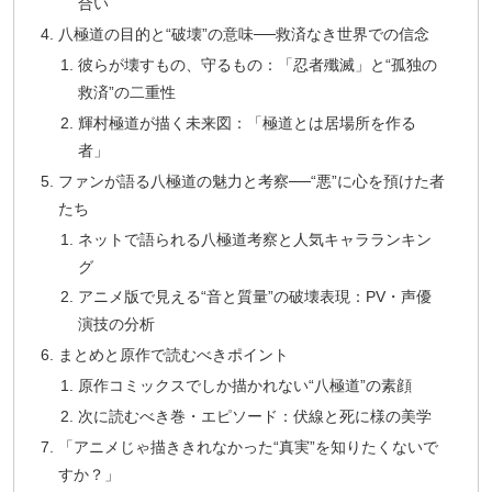
合い
八極道の目的と“破壊”の意味──救済なき世界での信念
彼らが壊すもの、守るもの：「忍者殲滅」と“孤独の
救済”の二重性
輝村極道が描く未来図：「極道とは居場所を作る
者」
ファンが語る八極道の魅力と考察──“悪”に心を預けた者
たち
ネットで語られる八極道考察と人気キャラランキン
グ
アニメ版で見える“音と質量”の破壊表現：PV・声優
演技の分析
まとめと原作で読むべきポイント
原作コミックスでしか描かれない“八極道”の素顔
次に読むべき巻・エピソード：伏線と死に様の美学
「アニメじゃ描ききれなかった“真実”を知りたくないで
すか？」