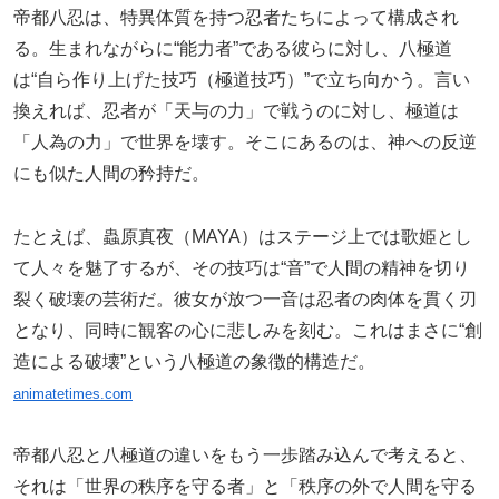
帝都八忍は、特異体質を持つ忍者たちによって構成され
る。生まれながらに“能力者”である彼らに対し、八極道
は“自ら作り上げた技巧（極道技巧）”で立ち向かう。言い
換えれば、忍者が「天与の力」で戦うのに対し、極道は
「人為の力」で世界を壊す。そこにあるのは、神への反逆
にも似た人間の矜持だ。
たとえば、蟲原真夜（MAYA）はステージ上では歌姫とし
て人々を魅了するが、その技巧は“音”で人間の精神を切り
裂く破壊の芸術だ。彼女が放つ一音は忍者の肉体を貫く刃
となり、同時に観客の心に悲しみを刻む。これはまさに“創
造による破壊”という八極道の象徴的構造だ。
animatetimes.com
帝都八忍と八極道の違いをもう一歩踏み込んで考えると、
それは「世界の秩序を守る者」と「秩序の外で人間を守る