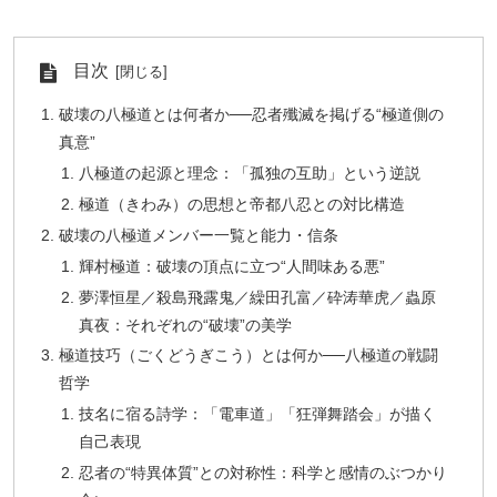
目次
破壊の八極道とは何者か──忍者殲滅を掲げる“極道側の
真意”
八極道の起源と理念：「孤独の互助」という逆説
極道（きわみ）の思想と帝都八忍との対比構造
破壊の八極道メンバー一覧と能力・信条
輝村極道：破壊の頂点に立つ“人間味ある悪”
夢澤恒星／殺島飛露鬼／繰田孔富／砕涛華虎／蟲原
真夜：それぞれの“破壊”の美学
極道技巧（ごくどうぎこう）とは何か──八極道の戦闘
哲学
技名に宿る詩学：「電車道」「狂弾舞踏会」が描く
自己表現
忍者の“特異体質”との対称性：科学と感情のぶつかり