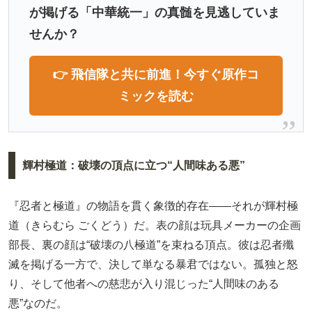
が掲げる「中華統一」の真髄を見逃していま
せんか？
👉 飛信隊と共に前進！今すぐ原作コ
ミックを読む
輝村極道：破壊の頂点に立つ“人間味ある悪”
『忍者と極道』の物語を貫く象徴的存在――それが輝村極
道（きらむら ごくどう）だ。表の顔は玩具メーカーの企画
部長、裏の顔は“破壊の八極道”を束ねる頂点。彼は忍者殲
滅を掲げる一方で、決して単なる暴君ではない。孤独と怒
り、そして他者への慈悲が入り混じった“人間味のある
悪”なのだ。