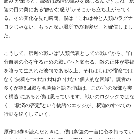
痛み”が乗ると、読者は感情の重みを感じるんですよね。釈
迦の目の奥にある“静かな怒り”がそこから立ち上がってく
る。その変化を見た瞬間、僕は「これは神と人類のラグナ
ロクじゃない。もっと深い場所での衝突だ」と確信しまし
た。
こうして、釈迦の戦いは“人類代表としての戦い”から、“自
分自身の心を守るための戦い”へと変わる。敵の正体が零福
を喰って生まれた波旬である以上、それはもはや宿命では
なく“決着をつけなければいけない個人的な因縁”。読者の
多くが第6回戦を名勝負と語る理由は、この“心の深部を突
く構造”にあると僕は思っています。戦いのロジックではな
く、“救済の否定”という物語のエッジが、釈迦のすべての
行動を鋭くしていく。
原作13巻を読んだときに、僕は釈迦の一言に心を持ってい