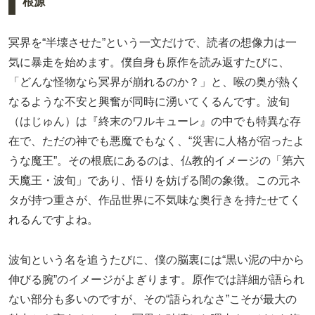
根源
冥界を“半壊させた”という一文だけで、読者の想像力は一
気に暴走を始めます。僕自身も原作を読み返すたびに、
「どんな怪物なら冥界が崩れるのか？」と、喉の奥が熱く
なるような不安と興奮が同時に湧いてくるんです。波旬
（はじゅん）は『終末のワルキューレ』の中でも特異な存
在で、ただの神でも悪魔でもなく、“災害に人格が宿ったよ
うな魔王”。その根底にあるのは、仏教的イメージの「第六
天魔王・波旬」であり、悟りを妨げる闇の象徴。この元ネ
タが持つ重さが、作品世界に不気味な奥行きを持たせてく
れるんですよね。
波旬という名を追うたびに、僕の脳裏には“黒い泥の中から
伸びる腕”のイメージがよぎります。原作では詳細が語られ
ない部分も多いのですが、その“語られなさ”こそが最大の