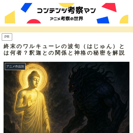
PR
終末のワルキューレの波旬（はじゅん）と
は何者？釈迦との関係と神格の秘密を解説
アニメ作品別