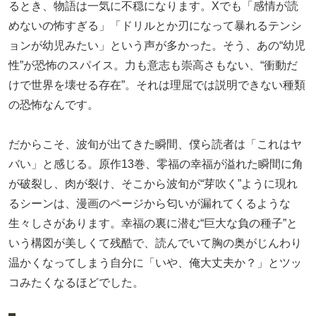
るとき、物語は一気に不穏になります。Xでも「感情が読
めないの怖すぎる」「ドリルとか刃になって暴れるテンシ
ョンが幼児みたい」という声が多かった。そう、あの“幼児
性”が恐怖のスパイス。力も意志も崇高さもない、“衝動だ
けで世界を壊せる存在”。それは理屈では説明できない種類
の恐怖なんです。
だからこそ、波旬が出てきた瞬間、僕ら読者は「これはヤ
バい」と感じる。原作13巻、零福の幸福が溢れた瞬間に角
が破裂し、肉が裂け、そこから波旬が“芽吹く”ように現れ
るシーンは、漫画のページから匂いが漏れてくるような
生々しさがあります。幸福の裏に潜む“巨大な負の種子”と
いう構図が美しくて残酷で、読んでいて胸の奥がじんわり
温かくなってしまう自分に「いや、俺大丈夫か？」とツッ
コみたくなるほどでした。