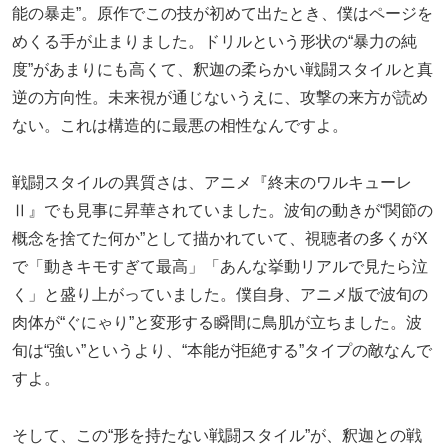
能の暴走”。原作でこの技が初めて出たとき、僕はページを
めくる手が止まりました。ドリルという形状の“暴力の純
度”があまりにも高くて、釈迦の柔らかい戦闘スタイルと真
逆の方向性。未来視が通じないうえに、攻撃の来方が読め
ない。これは構造的に最悪の相性なんですよ。
戦闘スタイルの異質さは、アニメ『終末のワルキューレ
Ⅱ』でも見事に昇華されていました。波旬の動きが“関節の
概念を捨てた何か”として描かれていて、視聴者の多くがX
で「動きキモすぎて最高」「あんな挙動リアルで見たら泣
く」と盛り上がっていました。僕自身、アニメ版で波旬の
肉体が“ぐにゃり”と変形する瞬間に鳥肌が立ちました。波
旬は“強い”というより、“本能が拒絶する”タイプの敵なんで
すよ。
そして、この“形を持たない戦闘スタイル”が、釈迦との戦