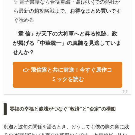
✨ 電子書籍なら合従軍編・蕞(さい)での熱狂か
ら最新の趙攻略戦まで、
お得なまとめ買い
です
ぐ読める
「童 信」が天下の大将軍へと昇る軌跡。政
が掲げる「中華統一」の真髄を見逃していま
せんか？
👉 飛信隊と共に前進！今すぐ原作コ
ミックを読む
零福の幸福と崩壊がつなぐ“救済”と“否定”の構図
釈迦と波旬の関係を語るとき、どうしても僕の胸の奥に残