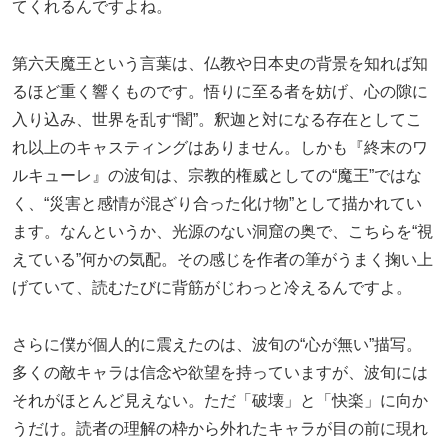
てくれるんですよね。
第六天魔王という言葉は、仏教や日本史の背景を知れば知
るほど重く響くものです。悟りに至る者を妨げ、心の隙に
入り込み、世界を乱す“闇”。釈迦と対になる存在としてこ
れ以上のキャスティングはありません。しかも『終末のワ
ルキューレ』の波旬は、宗教的権威としての“魔王”ではな
く、“災害と感情が混ざり合った化け物”として描かれてい
ます。なんというか、光源のない洞窟の奥で、こちらを“視
えている”何かの気配。その感じを作者の筆がうまく掬い上
げていて、読むたびに背筋がじわっと冷えるんですよ。
さらに僕が個人的に震えたのは、波旬の“心が無い”描写。
多くの敵キャラは信念や欲望を持っていますが、波旬には
それがほとんど見えない。ただ「破壊」と「快楽」に向か
うだけ。読者の理解の枠から外れたキャラが目の前に現れ