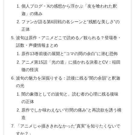
個人ブログ・Xの感想から浮かぶ「友を喰われた釈
迦」の痛み
ファンが語る第6回戦の名シーンと“残酷な美しさ”の
正体
波旬は原作・アニメどこで読める／観られる？登場巻・
話数・声優情報まとめ
原作13巻前後の展開と“コマの間の余白”に潜む恐怖
アニメ第15話「光の道」に描かれる決着とCV：稲田
徹の怪演
波旬の魅力を深掘りする：読後に残る“闇の余韻”と釈迦
の光
闇の象徴としての波旬と、読む者の心理に残る後味
の正体
原作でしか味わえない“行間の痛み”と再読欲を誘う構
造
「アニメじゃ描ききれなかった“真実”を知りたくないで
すか？」