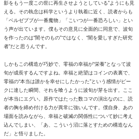
影をもう一度この世に再生させようとしている”ようにも見
える。その執念は科学というより執着に近く、読者からも
「ベルゼブブが一番魔物」「こいつが一番恐ろしい」とい
う声が出ています。僕もその意見に全面的に同意で、波旬
を作ったのは“闇そのもの”ではなく、“闇を愛しすぎた研究
者”だと思うんです。
しかもこの構造が巧妙で、零福の幸福が“栄養”となって波
旬が成長するんですよね。幸福と絶望はコインの表裏で、
零福の“本当は誰かを幸せにしたかった”という感情がピー
クに達した瞬間、それを喰うように波旬が芽を出す。ここ
が本当にエグい。原作ではたった数コマの演出なのに、読
者の胸を締め付ける力が異常に強いんです。僕自身、あの
場面を読みながら、幸福と破滅の関係性について妙に考え
込んでしまい、「あ、こういう沼に落とすための構造なん
だ」と悟りました。