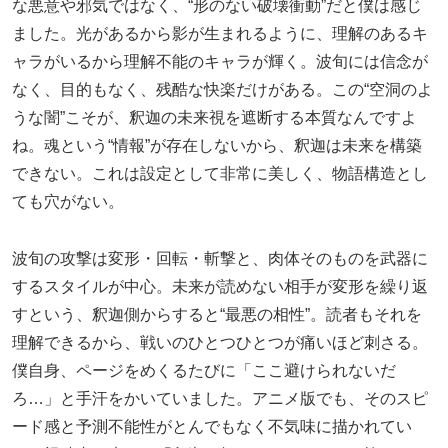
な悪意や邪気ではなく、“形のない破壊衝動”だと僕は感じ
ました。光があるから影が生まれるように、理解のあるキ
ャラがいるから理解不能のキャラが輝く。波旬には信念が
なく、目的もなく、残酷な快楽だけがある。この“空洞のよ
うな闇”こそが、釈迦の未来視を遮断する本質なんですよ
ね。魂という“情報”が存在しないから、釈迦は未来を構築
できない。これは設定として非常に美しく、物語構造とし
ても穴がない。
波旬の攻撃は変形・回転・斬撃と、肉体そのものを武器に
するスタイルが中心。未来が読めない相手が変形を繰り返
すという、釈迦側からすると“最悪の相性”。読者もそれを
理解できるから、戦いのひとつひとつが痛いほど刺さる。
僕自身、ページをめくるたびに「ここ避けられないだ
ろ…」と手汗をかいていました。アニメ版でも、そのスピ
ード感と予測不能性がとんでもなく不気味に描かれてい