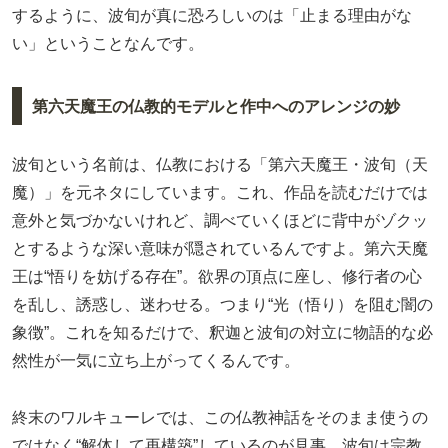
するように、波旬が真に恐ろしいのは「止まる理由がな
い」ということなんです。
第六天魔王の仏教的モデルと作中へのアレンジの妙
波旬という名前は、仏教における「第六天魔王・波旬（天
魔）」を元ネタにしています。これ、作品を読むだけでは
意外と気づかないけれど、調べていくほどに背中がゾクッ
とするような深い意味が隠されているんですよ。第六天魔
王は“悟りを妨げる存在”。欲界の頂点に座し、修行者の心
を乱し、誘惑し、迷わせる。つまり“光（悟り）を阻む闇の
象徴”。これを知るだけで、釈迦と波旬の対立に物語的な必
然性が一気に立ち上がってくるんです。
終末のワルキューレでは、この仏教神話をそのまま使うの
ではなく“解体して再構築”しているのが見事。波旬は宗教