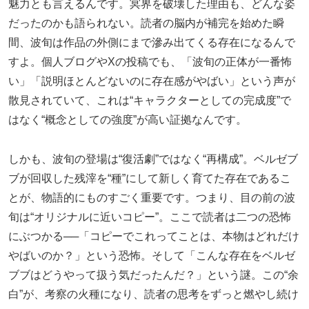
魅力とも言えるんです。冥界を破壊した理由も、どんな姿
だったのかも語られない。読者の脳内が補完を始めた瞬
間、波旬は作品の外側にまで滲み出てくる存在になるんで
すよ。個人ブログやXの投稿でも、「波旬の正体が一番怖
い」「説明ほとんどないのに存在感がやばい」という声が
散見されていて、これは“キャラクターとしての完成度”で
はなく“概念としての強度”が高い証拠なんです。
しかも、波旬の登場は“復活劇”ではなく“再構成”。ベルゼブ
ブが回収した残滓を“種”にして新しく育てた存在であるこ
とが、物語的にものすごく重要です。つまり、目の前の波
旬は“オリジナルに近いコピー”。ここで読者は二つの恐怖
にぶつかる──「コピーでこれってことは、本物はどれだけ
やばいのか？」という恐怖。そして「こんな存在をベルゼ
ブブはどうやって扱う気だったんだ？」という謎。この“余
白”が、考察の火種になり、読者の思考をずっと燃やし続け