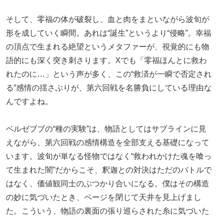
そして、零福の体が破裂し、血と肉をまといながら波旬が
形を成していく瞬間。あれは“誕生”というより“侵略”。幸福
の頂点で生まれる絶望というメタファーが、視覚的にも物
語的にも深く突き刺さります。Xでも「零福ほんとに救わ
れたのに…」という声が多く、この“救済が一瞬で否定され
る”感情の揺さぶりが、第六回戦を名勝負にしている理由な
んですよね。
ベルゼブブの“種の実験”は、物語としてはサブラインに見
えながら、第六回戦の感情構造を全部支える基礎になって
います。波旬が単なる怪物ではなく“救われかけた魂を喰っ
て生まれた闇”だからこそ、釈迦との対決はただのバトルで
はなく、価値観同士のぶつかり合いになる。僕はその構造
の妙に気づいたとき、ページを閉じて天井を見上げまし
た。こういう、物語の裏面の張り巡らされた糸に気づいた