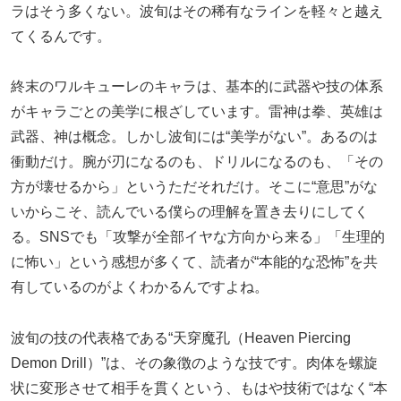
ラはそう多くない。波旬はその稀有なラインを軽々と越え
てくるんです。
終末のワルキューレのキャラは、基本的に武器や技の体系
がキャラごとの美学に根ざしています。雷神は拳、英雄は
武器、神は概念。しかし波旬には“美学がない”。あるのは
衝動だけ。腕が刃になるのも、ドリルになるのも、「その
方が壊せるから」というただそれだけ。そこに“意思”がな
いからこそ、読んでいる僕らの理解を置き去りにしてく
る。SNSでも「攻撃が全部イヤな方向から来る」「生理的
に怖い」という感想が多くて、読者が“本能的な恐怖”を共
有しているのがよくわかるんですよね。
波旬の技の代表格である“天穿魔孔（Heaven Piercing
Demon Drill）”は、その象徴のような技です。肉体を螺旋
状に変形させて相手を貫くという、もはや技術ではなく“本