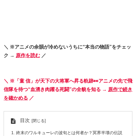
＼ ※アニメの余韻が冷めないうちに“本当の物語”をチェッ
ク →
原作を読む
／
＼ ※「童 信」が天下の大将軍へ昇る軌跡👀アニメの先で飛
信隊を待つ“血湧き肉躍る死闘”の全貌を知る →
原作で続き
を確かめる
／
目次
終末のワルキューレの波旬とは何者か？冥界半壊の伝説