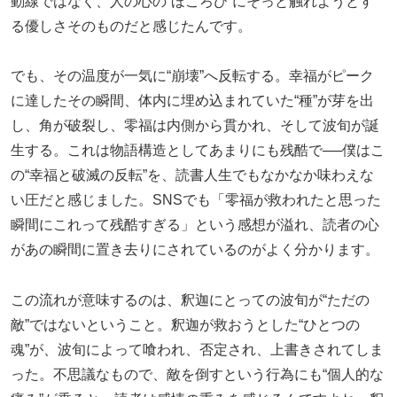
動線ではなく、人の心の“ほころび”にそっと触れようとす
る優しさそのものだと感じたんです。
でも、その温度が一気に“崩壊”へ反転する。幸福がピーク
に達したその瞬間、体内に埋め込まれていた“種”が芽を出
し、角が破裂し、零福は内側から貫かれ、そして波旬が誕
生する。これは物語構造としてあまりにも残酷で──僕はこ
の“幸福と破滅の反転”を、読書人生でもなかなか味わえな
い圧だと感じました。SNSでも「零福が救われたと思った
瞬間にこれって残酷すぎる」という感想が溢れ、読者の心
があの瞬間に置き去りにされているのがよく分かります。
この流れが意味するのは、釈迦にとっての波旬が“ただの
敵”ではないということ。釈迦が救おうとした“ひとつの
魂”が、波旬によって喰われ、否定され、上書きされてしま
った。不思議なもので、敵を倒すという行為にも“個人的な