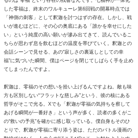
るのは“零福”という存在の残響なんです。七福神が一体化
した零福は、終末のワルキューレ第6回戦の開幕時点では
「神側の刺客」として釈迦を討つはずの存在。しかし、戦
いが進むほどに、その心の奥底にある「誰かを幸せにした
い」という純度の高い願いが滲み出てきて、読んでいるこ
ちらが思わず息を飲むほどの温度を帯びていく。釈迦との
会話シーンで見せる、あの“寂しさの裏返しとしての幸
福”に気づいた瞬間、僕はページを閉じてしばらく手を止め
てしまったんですよ。
釈迦は、零福のその想いを拾い上げるんですよね。敵も味
方も区別しない“フラットな慈しみ”という、彼の核にある
哲学がそこで光る。Xでも「釈迦が零福の気持ちを察して
あげる瞬間が一番好き」という声が多く、読者の多くがこ
の“救いの予兆”を確かに感じ取っている。僕自身もそのひ
とりで、釈迦が零福に寄り添う姿は、ただのバトル漫画の