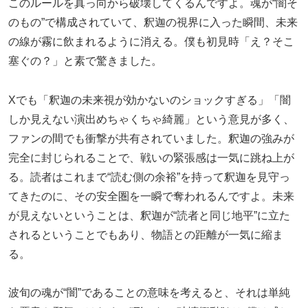
このルールを真っ向から破壊してくるんですよ。魂が“闇そ
のもの”で構成されていて、釈迦の視界に入った瞬間、未来
の線が霧に飲まれるように消える。僕も初見時「え？そこ
塞ぐの？」と素で驚きました。
Xでも「釈迦の未来視が効かないのショックすぎる」「闇
しか見えない演出めちゃくちゃ綺麗」という意見が多く、
ファンの間でも衝撃が共有されていました。釈迦の強みが
完全に封じられることで、戦いの緊張感は一気に跳ね上が
る。読者はこれまで“読む側の余裕”を持って釈迦を見守っ
てきたのに、その安全圏を一瞬で奪われるんですよ。未来
が見えないということは、釈迦が“読者と同じ地平”に立た
されるということでもあり、物語との距離が一気に縮ま
る。
波旬の魂が“闇”であることの意味を考えると、それは単純