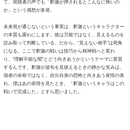
て、視聴者の声でも「釈迦が押されるとこんなに怖いの
か」という感想が多発。
未来視が通じないという事実は、釈迦というキャラクター
の本質も露わにします。彼は万能ではなく、見えるものを
読み取って判断している。だから、“見えない相手”は死角
になる。ここで釈迦の戦いは技巧から精神戦へと変わ
り、“理解不能な闇”とどう向きあうかというテーマに変質
するんです。釈迦が波旬を見据えるときの静かな笑みは、
強者の余裕ではなく、自分自身の恐怖と向きあう覚悟の表
れ。僕はあの表情を見たとき、「釈迦というキャラはこの
戦いで完成した」とすら思いました。