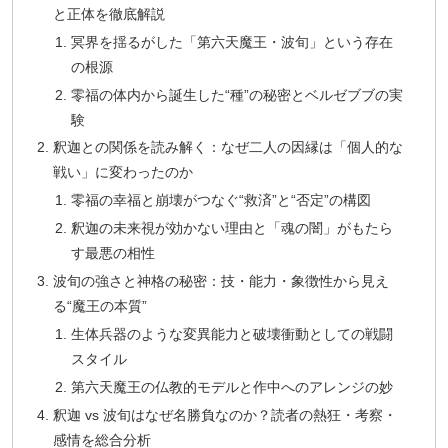
と正体を徹底解説
冥界を揺るがした「第六天魔王・波旬」という存在
の根源
零福の体内から誕生した“種”の秘密とベルゼブブの実
験
釈迦との関係を読み解く：なぜ二人の因縁は「個人的な
戦い」に変わったのか
零福の幸福と崩壊がつなぐ“救済”と“否定”の構図
釈迦の未来視が効かない理由と「魂の闇」がもたら
す最悪の相性
波旬の強さと神格の秘密：技・能力・象徴性から見え
る“魔王の本質”
生体兵器のような変異能力と破壊衝動としての戦闘
スタイル
第六天魔王の仏教的モデルと作中へのアレンジの妙
釈迦 vs 波旬はなぜ名勝負なのか？読者の熱狂・考察・
感情を総合分析