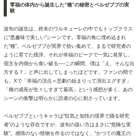
零福の体内から誕生した“種”の秘密とベルゼブブの実
験
波旬の誕生は、終末のワルキューレの中でもトップクラス
に“悪趣味で美しい”シーンです。零福の角に埋め込まれ
た“種”。ベルゼブブが冥界で拾い集めて、まるで研究者の
ように育てた残滓。それが幸福のピークで一気に発芽し、
宿主を内側から食い破る──この瞬間、僕は「え、そんな出
方する？」と声に出してしまったほどです。ファンの間で
も、Xで「幸福の頂点＝悲劇の始まりって演出エグすぎ」
「種の成長が生々しすぎて最高」という感想が多く、あの
シーンの衝撃は明らかに読者の心に刺さっています。
ベルゼブブというキャラは“狂気と知性の境界で踊る研究
者”のような存在ですが、波旬の扱い方はまさに“危険な実
験”。感情のない怪物を作るのではなく、“かつての魔王の