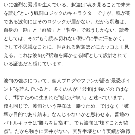
いに強烈な緊張を生んでいる。釈迦は“魂を見ることで未来
を読む”という戦闘ロジックのキャラクターですが、魂が闇
である波旬にはそのロジックが届かない。だから釈迦は、
自身の「勘」と「経験」と「哲学」で戦うしかない。読者
としては、その“もう読み切れない戦い”に手に汗をかく。
そして不思議なことに、押される釈迦ほどにカッコよく見
える。これは波旬が“釈迦を輝かせる闇”として設計されて
いる証拠だと感じています。
波旬の強さについて、個人ブログやファンが語る“最恐ポイ
ント”を読んでいると、多くの人が「波旬は“強い”のではな
く、“壊すために生まれた”感じが怖い」と述べています。
僕も同じで、波旬という存在は「勝つため」ではなく「破
壊が目的であり結末」なんじゃないかと思わせる。普通の
バトルキャラは“勝ちを目指す”。でも波旬は“壊すことが終
点”。だから強さに天井がない。冥界半壊という実績が象徴