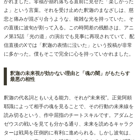
かれました。零福が崩れ落ちる直前に見せた「楽しかった
よ」という言葉。それを受け止めた釈迦のまなざしは、慈
悲と痛みが混ざり合うような、複雑な光を持っていた。そ
の直後に波旬が割って入る。この時間差の残酷さは、アニ
メ第15話「光の道」の演出でも見事に再現されていて、配
信直後のXでは「釈迦の表情に泣いた」という投稿が非常
に多かった。僕もそこで完全に心を持っていかれました。
釈迦の未来視が効かない理由と「魂の闇」がもたらす
最悪の相性
釈迦の代名詞ともいえる能力、それが“未来視”。正覚阿頼
耶識によって相手の魂を見ることで、その行動の未来線を
読み切るという、作中屈指のチートスキルです。アダムと
ゼウスの戦いを見ても分かる通り、未来を読めるキャラク
ターは戦局を圧倒的に有利に進められる。しかし波旬は、