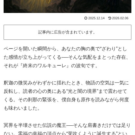
2025.12.14
2026.02.06
記事内に広告が含まれています。
ページを開いた瞬間から、あなたの胸の奥で“ざわり”とし
た感情が立ち上がってくる──そんな気配をまとった存在、
それが『終末のワルキューレ』の波旬です。
釈迦の微笑みがわずかに揺れたとき、物語の空気は一気に
反転し、読者の心の奥にある“光と闇の境界”まで震わせて
くる。その刹那の緊張を、僕自身も原作を読みながら何度
も味わいました。
冥界を半壊させた伝説の魔王──そんな肩書きだけでは足り
ない。零福の幸福の頂点から“芽吹くように誕生する”とい