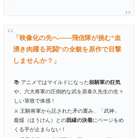
「映像化の先へ――飛信隊が挑む“血
湧き肉躍る死闘”の全貌を原作で目撃
しませんか？」
📚 アニメではマイルドになった
桓騎軍の狂気
や、六大将軍の圧倒的な武を原泰久先生の生々
しい筆致で体感！
⚔ 王騎将軍から託された矛の重み、「武神」
龐煖（ほうけん）との
因縁の決着
にページをめ
くる手が止まらない！