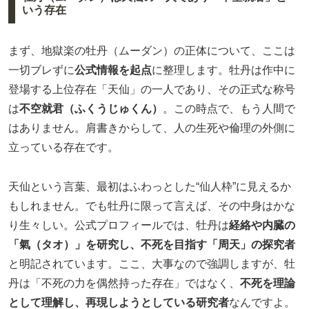
いう存在
まず、地獄楽の牡丹（ムーダン）の正体について、ここは
一切ブレずに
公式情報を起点
に整理します。牡丹は作中に
登場する上位存在「天仙」の一人であり、その正式な称号
は
不空就君（ふくうじゅくん）
。この時点で、もう人間で
はありません。肩書きからして、人の生死や倫理の外側に
立っている存在です。
天仙という言葉、最初はふわっとした“仙人枠”に見えるか
もしれません。でも牡丹に限って言えば、その中身はかな
り生々しい。公式プロフィールでは、牡丹は
経絡や内臓の
「氣（タオ）」を研究し、不死を目指す「周天」の探究者
と明記されています。ここ、大事なので強調しますが、牡
丹は「不死の力を偶然持った存在」ではなく、
不死を理論
として理解し、再現しようとしている研究者
なんですよ。