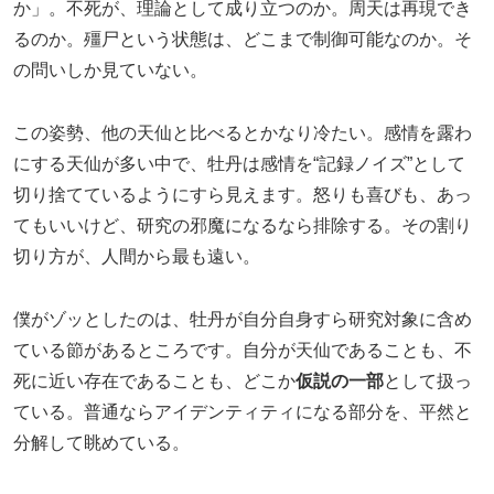
か」。不死が、理論として成り立つのか。周天は再現でき
るのか。殭尸という状態は、どこまで制御可能なのか。そ
の問いしか見ていない。
この姿勢、他の天仙と比べるとかなり冷たい。感情を露わ
にする天仙が多い中で、牡丹は感情を“記録ノイズ”として
切り捨てているようにすら見えます。怒りも喜びも、あっ
てもいいけど、研究の邪魔になるなら排除する。その割り
切り方が、人間から最も遠い。
僕がゾッとしたのは、牡丹が自分自身すら研究対象に含め
ている節があるところです。自分が天仙であることも、不
死に近い存在であることも、どこか
仮説の一部
として扱っ
ている。普通ならアイデンティティになる部分を、平然と
分解して眺めている。