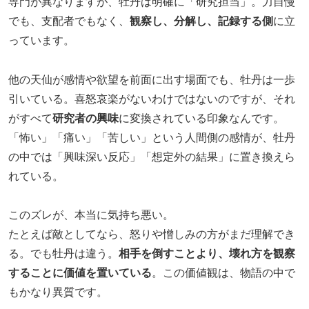
専門が異なりますが、牡丹は明確に「研究担当」。力自慢
でも、支配者でもなく、
観察し、分解し、記録する側
に立
っています。
他の天仙が感情や欲望を前面に出す場面でも、牡丹は一歩
引いている。喜怒哀楽がないわけではないのですが、それ
がすべて
研究者の興味
に変換されている印象なんです。
「怖い」「痛い」「苦しい」という人間側の感情が、牡丹
の中では「興味深い反応」「想定外の結果」に置き換えら
れている。
このズレが、本当に気持ち悪い。
たとえば敵としてなら、怒りや憎しみの方がまだ理解でき
る。でも牡丹は違う。
相手を倒すことより、壊れ方を観察
することに価値を置いている
。この価値観は、物語の中で
もかなり異質です。