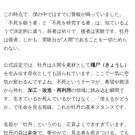
この時点で、僕の中ではすでに警報が鳴っていました。
「不死を願う者」と「不死を研究する者」は、似ているよ
うで決定的に違う。前者は祈りで、後者は実験です。牡丹
は後者。しかも、実験台が“人間”であることを一切ためら
わない。
公式設定では、牡丹は人間を素材として
殭尸（きょうし）
を生み出す存在としても語られています。ここで一気に空
気が変わるんですよね。不死というテーマが、希望や救済
から外れ、
加工・改造・再利用
の領域に踏み込む瞬間で
す。生きているか死んでいるかではなく、「使えるかどう
か」で生命を見る視線。これが牡丹の基本スタンスです。
名前が「牡丹」というのも、正直よくできすぎています。
牡丹の花は豪奢で、華やかで、見る者を惹きつける。でも