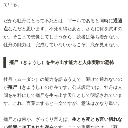
ている。
だから牡丹にとって不死とは、ゴールであると同時に
通過
点
なんだと思います。不死を得たあと、さらに何を試すの
か。そこまで想像してしまうから、読者は落ち着かない。
牡丹の能力は、完成していないからこそ、底が見えない。
殭尸（きょうし）を生み出す能力と人体実験の恐怖
牡丹（ムーダン）の能力を語るうえで、避けて通れないの
が
殭尸（きょうし）
の存在です。公式設定では、牡丹は人
間を材料にして殭尸を生み出す天仙として明記されていま
す。これ、言葉にすると一文ですが、意味はかなり重い。
殭尸とは何か。ざっくり言えば、
生とも死とも言い切れな
い状態に加工された存在
です。ここで重要なのは、「蘇