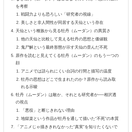
を考察
戦闘力よりも恐ろしい「研究者の視線」
美しさと非人間性が同居する天仙という存在
天仙という種族から見る牡丹（ムーダン）の異質さ
他の天仙と比較して見える牡丹の思想と価値観
鬼尸解という最終形態が示す天仙の歪んだ不死
原作を読むと見えてくる牡丹（ムーダン）のもう一つの
顔
アニメでは語られにくい台詞の行間と描写の温度
牡丹の思想はどこで生まれたのか？原作から読み取
れる示唆
牡丹（ムーダン）は敵か、それとも研究者か──相沢透
の視点
「悪役」と断じきれない理由
地獄楽という作品が牡丹を通して描いた“不死”の本質
「アニメじゃ描ききれなかった“真実”を知りたくないで