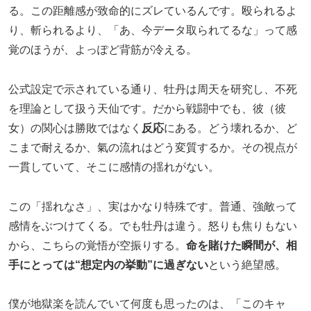
る。この距離感が致命的にズレているんです。殴られるよ
り、斬られるより、「あ、今データ取られてるな」って感
覚のほうが、よっぽど背筋が冷える。
公式設定で示されている通り、牡丹は周天を研究し、不死
を理論として扱う天仙です。だから戦闘中でも、彼（彼
女）の関心は勝敗ではなく
反応
にある。どう壊れるか、ど
こまで耐えるか、氣の流れはどう変質するか。その視点が
一貫していて、そこに感情の揺れがない。
この「揺れなさ」、実はかなり特殊です。普通、強敵って
感情をぶつけてくる。でも牡丹は違う。怒りも焦りもない
から、こちらの覚悟が空振りする。
命を賭けた瞬間が、相
手にとっては“想定内の挙動”に過ぎない
という絶望感。
僕が地獄楽を読んでいて何度も思ったのは、「このキャ