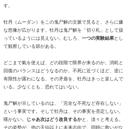
す。
牡丹（ムーダン）をこの鬼尸解の文脈で見ると、さらに嫌
な想像が広がります。牡丹は鬼尸解を「切り札」として扱
っているようには見えない。むしろ、
一つの実験結果
とし
て観察している節がある。
どこまで氣を使えば、どの段階で限界が来るのか。消耗と
回復のバランスはどうなるのか。不死に近づくほど、逆に
有限性が露わになる。その矛盾を、牡丹はきっと楽しんで
いる。少なくとも、恐れてはいない。
鬼尸解が示しているのは、「完全な不死など存在しない」
という事実です。そして牡丹は、その事実を否定しない。
嘆かない。
じゃあ次はどう改良するか
と、淡々と考える。
その姿勢が、他の天仙以上に未来志向で、同時に救いがな