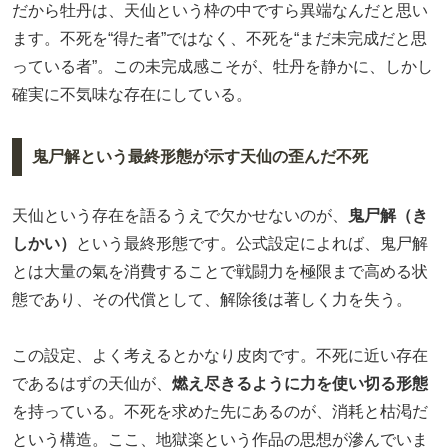
だから牡丹は、天仙という枠の中ですら異端なんだと思い
ます。不死を“得た者”ではなく、不死を“まだ未完成だと思
っている者”。この未完成感こそが、牡丹を静かに、しかし
確実に不気味な存在にしている。
鬼尸解という最終形態が示す天仙の歪んだ不死
天仙という存在を語るうえで欠かせないのが、
鬼尸解（き
しかい）
という最終形態です。公式設定によれば、鬼尸解
とは大量の氣を消費することで戦闘力を極限まで高める状
態であり、その代償として、解除後は著しく力を失う。
この設定、よく考えるとかなり皮肉です。不死に近い存在
であるはずの天仙が、
燃え尽きるように力を使い切る形態
を持っている。不死を求めた先にあるのが、消耗と枯渇だ
という構造。ここ、地獄楽という作品の思想が滲んでいま