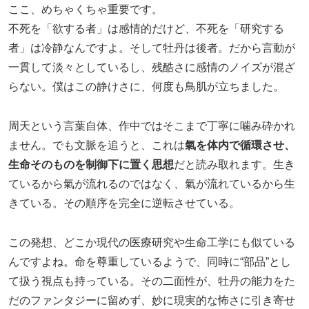
ここ、めちゃくちゃ重要です。
不死を「欲する者」は感情的だけど、不死を「研究する
者」は冷静なんですよ。そして牡丹は後者。だから言動が
一貫して淡々としているし、残酷さに感情のノイズが混ざ
らない。僕はこの静けさに、何度も鳥肌が立ちました。
周天という言葉自体、作中ではそこまで丁寧に噛み砕かれ
ません。でも文脈を追うと、これは
氣を体内で循環させ、
生命そのものを制御下に置く思想
だと読み取れます。生き
ているから氣が流れるのではなく、氣が流れているから生
きている。その順序を完全に逆転させている。
この発想、どこか現代の医療研究や生命工学にも似ている
んですよね。命を尊重しているようで、同時に“部品”とし
て扱う視点も持っている。その二面性が、牡丹の能力をた
だのファンタジーに留めず、妙に現実的な怖さに引き寄せ