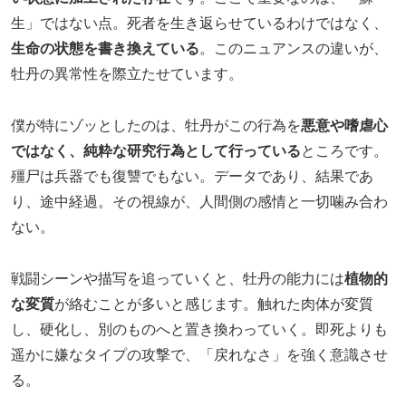
生」ではない点。死者を生き返らせているわけではなく、
生命の状態を書き換えている
。このニュアンスの違いが、
牡丹の異常性を際立たせています。
僕が特にゾッとしたのは、牡丹がこの行為を
悪意や嗜虐心
ではなく、純粋な研究行為として行っている
ところです。
殭尸は兵器でも復讐でもない。データであり、結果であ
り、途中経過。その視線が、人間側の感情と一切噛み合わ
ない。
戦闘シーンや描写を追っていくと、牡丹の能力には
植物的
な変質
が絡むことが多いと感じます。触れた肉体が変質
し、硬化し、別のものへと置き換わっていく。即死よりも
遥かに嫌なタイプの攻撃で、「戻れなさ」を強く意識させ
る。