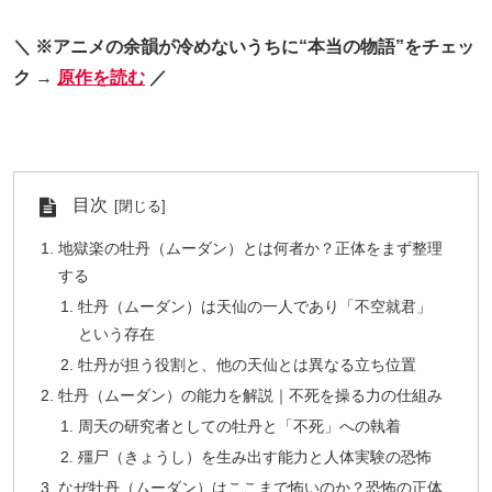
＼ ※アニメの余韻が冷めないうちに“本当の物語”をチェッ
ク →
原作を読む
／
目次
地獄楽の牡丹（ムーダン）とは何者か？正体をまず整理
する
牡丹（ムーダン）は天仙の一人であり「不空就君」
という存在
牡丹が担う役割と、他の天仙とは異なる立ち位置
牡丹（ムーダン）の能力を解説｜不死を操る力の仕組み
周天の研究者としての牡丹と「不死」への執着
殭尸（きょうし）を生み出す能力と人体実験の恐怖
なぜ牡丹（ムーダン）はここまで怖いのか？恐怖の正体